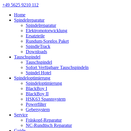
+49 5625 9210 112
Home
Spindelreparatur
Spindelreparatur
Elektromotorwicklung
Ersatzteile
Rundum-Sorglos Paket
SpindleTrack
Downloads
Tauschspindel
Tauschspindel
Sofort Verfügbare Tauschspindeln
Spindel Hotel
Spindeloptimierung
Spindeloptimierung
BlackBoy I
BlackBoy II
HSK63 Spannsystem
Powerfilter
Gebersystem
Service
Fräskopf-Reparatur
NC-Rundtisch Reparatur
Guide