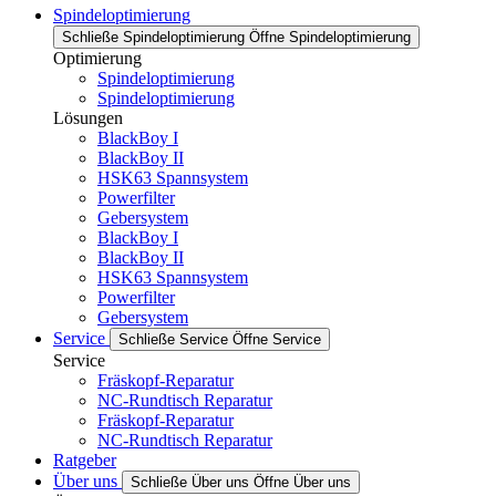
Spindeloptimierung
Schließe Spindeloptimierung
Öffne Spindeloptimierung
Optimierung
Spindeloptimierung
Spindeloptimierung
Lösungen
BlackBoy I
BlackBoy II
HSK63 Spannsystem
Powerfilter
Gebersystem
BlackBoy I
BlackBoy II
HSK63 Spannsystem
Powerfilter
Gebersystem
Service
Schließe Service
Öffne Service
Service
Fräskopf-Reparatur
NC-Rundtisch Reparatur
Fräskopf-Reparatur
NC-Rundtisch Reparatur
Ratgeber
Über uns
Schließe Über uns
Öffne Über uns