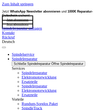
Zum Inhalt springen
Jetzt
WhatsApp Newsletter
abonnieren
und
1000€ Reparatur-
Gutschein
sichern!
Jetzt abonnieren
Jetzt abonnieren
Spindelreparatur anfragen
Kontakt
Rückruf
Deutsch
Spindelservice
Spindelreparatur
Schließe Spindelreparatur
Öffne Spindelreparatur
Services
Spindelreparatur
Elektromotorwicklung
Ersatzteile
Spindelreparatur
Elektromotorwicklung
Ersatzteile
Vorteile
Rundum-Sorglos Paket
SpindleTrack