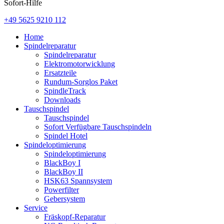
Sofort-Hilfe
+49 5625 9210 112
Home
Spindelreparatur
Spindelreparatur
Elektromotorwicklung
Ersatzteile
Rundum-Sorglos Paket
SpindleTrack
Downloads
Tauschspindel
Tauschspindel
Sofort Verfügbare Tauschspindeln
Spindel Hotel
Spindeloptimierung
Spindeloptimierung
BlackBoy I
BlackBoy II
HSK63 Spannsystem
Powerfilter
Gebersystem
Service
Fräskopf-Reparatur