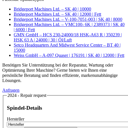
Bridgeport Machines Ltd. – SK 40 | 10000
Bridgeport Machines Ltd. – SK 40 | 12000 | Fett
Bridgeport Machines Ltd. – V-100-7051-003 | SK 40 | 8000
Bridgeport Machines Ltd. – VMC100- 6K | 2389373 | SK 40
| 6000 | Fett
GMN GmbH – HCS 230-24000/18 HSK-A63 R | 350239 |
HSK 63 A | 24000 | 30 | Öl/Luft
Setco Headquarters And Midwest Service Center – BT 40 |
15000
Weiss GmbH – A-097 Quaser | 176191 | SK 40 | 12000 | Fett
Benötigen Sie Unterstützung bei der Reparatur, Wartung oder
Optimierung Ihrer Maschine? Gerne bieten wir Ihnen eine
persönliche Beratung und finden effiziente, markenunabhängige
Lösungen.
Anfragen
2024 - Repair request
Spindel-Details
Hersteller