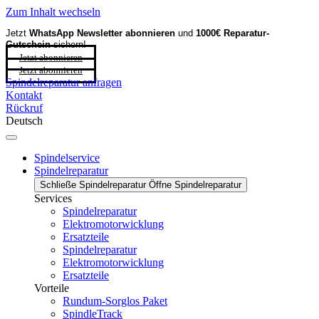
Zum Inhalt wechseln
Jetzt
WhatsApp Newsletter
abonnieren
und
1000€ Reparatur-
Gutschein
sichern!
Jetzt abonnieren
Jetzt abonnieren
Spindelreparatur anfragen
Kontakt
Rückruf
Deutsch
Spindelservice
Spindelreparatur
Schließe Spindelreparatur
Öffne Spindelreparatur
Services
Spindelreparatur
Elektromotorwicklung
Ersatzteile
Spindelreparatur
Elektromotorwicklung
Ersatzteile
Vorteile
Rundum-Sorglos Paket
SpindleTrack