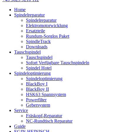
Home
Spindelreparatur
Spindelreparatur
Elektromotorwicklung
Ersatzteile
Rundum-Sorglos Paket
SpindleTrack
Downloads
Tauschspindel
Tauschspindel
Sofort Verfügbare Tauschspindeln
Spindel Hotel
Spindeloptimierung
Spindeloptimierung
BlackBoy I
BlackBoy II
HSK63 Spannsystem
Powerfilter
Gebersystem
Service
Fräskopf-Reparatur
NC-Rundtisch Reparatur
Guide
EGIN-HEINISCH