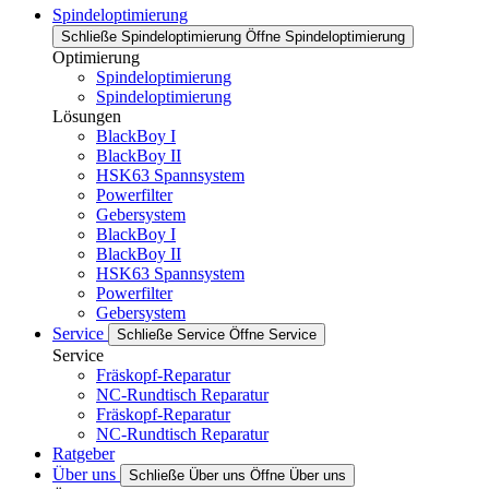
Spindeloptimierung
Schließe Spindeloptimierung
Öffne Spindeloptimierung
Optimierung
Spindeloptimierung
Spindeloptimierung
Lösungen
BlackBoy I
BlackBoy II
HSK63 Spannsystem
Powerfilter
Gebersystem
BlackBoy I
BlackBoy II
HSK63 Spannsystem
Powerfilter
Gebersystem
Service
Schließe Service
Öffne Service
Service
Fräskopf-Reparatur
NC-Rundtisch Reparatur
Fräskopf-Reparatur
NC-Rundtisch Reparatur
Ratgeber
Über uns
Schließe Über uns
Öffne Über uns