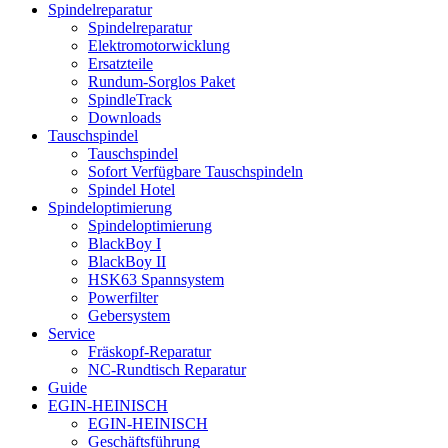
Spindelreparatur
Spindelreparatur
Elektromotorwicklung
Ersatzteile
Rundum-Sorglos Paket
SpindleTrack
Downloads
Tauschspindel
Tauschspindel
Sofort Verfügbare Tauschspindeln
Spindel Hotel
Spindeloptimierung
Spindeloptimierung
BlackBoy I
BlackBoy II
HSK63 Spannsystem
Powerfilter
Gebersystem
Service
Fräskopf-Reparatur
NC-Rundtisch Reparatur
Guide
EGIN-HEINISCH
EGIN-HEINISCH
Geschäftsführung