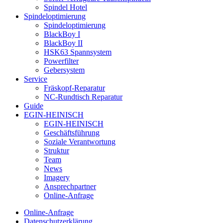
Spindel Hotel
Spindeloptimierung
Spindeloptimierung
BlackBoy I
BlackBoy II
HSK63 Spannsystem
Powerfilter
Gebersystem
Service
Fräskopf-Reparatur
NC-Rundtisch Reparatur
Guide
EGIN-HEINISCH
EGIN-HEINISCH
Geschäftsführung
Soziale Verantwortung
Struktur
Team
News
Imagery
Ansprechpartner
Online-Anfrage
Online-Anfrage
Datenschutzerklärung