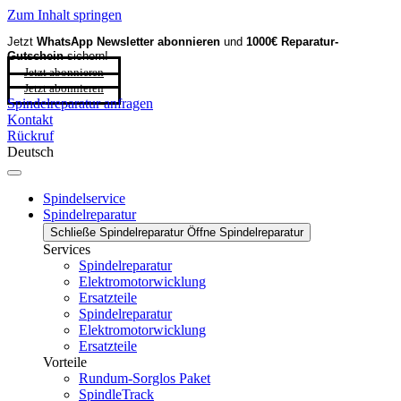
Zum Inhalt springen
Jetzt
WhatsApp Newsletter
abonnieren
und
1000€ Reparatur-
Gutschein
sichern!
Jetzt abonnieren
Jetzt abonnieren
Spindelreparatur anfragen
Kontakt
Rückruf
Deutsch
Spindelservice
Spindelreparatur
Schließe Spindelreparatur
Öffne Spindelreparatur
Services
Spindelreparatur
Elektromotorwicklung
Ersatzteile
Spindelreparatur
Elektromotorwicklung
Ersatzteile
Vorteile
Rundum-Sorglos Paket
SpindleTrack