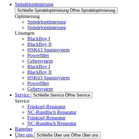
Spindeloptimierung
Schließe Spindeloptimierung
Öffne Spindeloptimierung
Optimierung
Spindeloptimierung
Spindeloptimierung
Lösungen
BlackBoy I
BlackBoy II
HSK63 Spannsystem
Powerfilter
Gebersystem
BlackBoy I
BlackBoy II
HSK63 Spannsystem
Powerfilter
Gebersystem
Service
Schließe Service
Öffne Service
Service
Fräskopf-Reparatur
NC-Rundtisch Reparatur
Fräskopf-Reparatur
NC-Rundtisch Reparatur
Ratgeber
Über uns
Schließe Über uns
Öffne Über uns