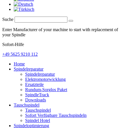
Suche
Enter Manufacturer of your machine to start with replacement of
your Spindle
Sofort-Hilfe
+49 5625 9210 112
Home
Spindelreparatur
Spindelreparatur
Elektromotorwicklung
Ersatzteile
Rundum-Sorglos Paket
SpindleTrack
Downloads
Tauschspindel
Tauschspindel
Sofort Verfügbare Tauschspindeln
Spindel Hotel
Spindeloptimierung