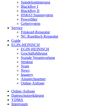
Spindeloptimierung
BlackBoy I
BlackBoy II
HSK63 Spannsystem
Powerfilter
Gebersystem
Service
Fräskopf-Reparatur
NC-Rundtisch Reparatur
Guide
EGIN-HEINISCH
EGIN-HEINISCH
Geschäftsführung
Soziale Verantwortung
Struktur
Team
News
Imagery
Ansprechpartner
Online-Anfrage
Online-Anfrage
Datenschutzerklärung
VDMA
Impressum