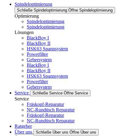
Spindeloptimierung
Schließe Spindeloptimierung
Öffne Spindeloptimierung
Optimierung
Spindeloptimierung
Spindeloptimierung
Lösungen
BlackBoy I
BlackBoy II
HSK63 Spannsystem
Powerfilter
Gebersystem
BlackBoy I
BlackBoy II
HSK63 Spannsystem
Powerfilter
Gebersystem
Service
Schließe Service
Öffne Service
Service
Fräskopf-Reparatur
NC-Rundtisch Reparatur
Fräskopf-Reparatur
NC-Rundtisch Reparatur
Ratgeber
Über uns
Schließe Über uns
Öffne Über uns