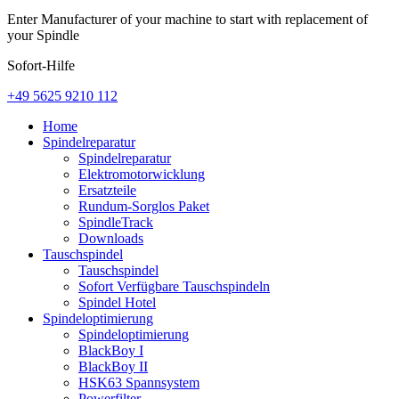
Enter Manufacturer of your machine to start with replacement of
your Spindle
Sofort-Hilfe
+49 5625 9210 112
Home
Spindelreparatur
Spindelreparatur
Elektromotorwicklung
Ersatzteile
Rundum-Sorglos Paket
SpindleTrack
Downloads
Tauschspindel
Tauschspindel
Sofort Verfügbare Tauschspindeln
Spindel Hotel
Spindeloptimierung
Spindeloptimierung
BlackBoy I
BlackBoy II
HSK63 Spannsystem
Powerfilter