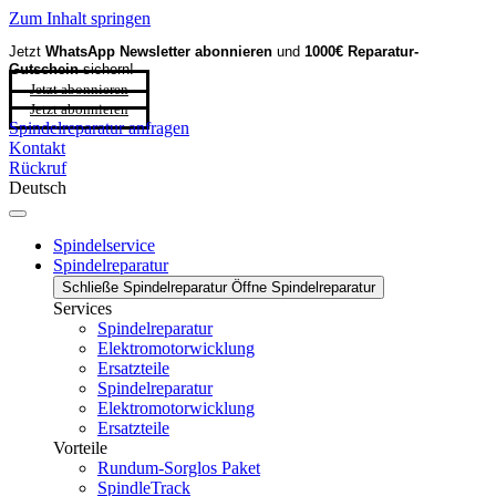
Zum Inhalt springen
Jetzt
WhatsApp Newsletter
abonnieren
und
1000€ Reparatur-
Gutschein
sichern!
Jetzt abonnieren
Jetzt abonnieren
Spindelreparatur anfragen
Kontakt
Rückruf
Deutsch
Spindelservice
Spindelreparatur
Schließe Spindelreparatur
Öffne Spindelreparatur
Services
Spindelreparatur
Elektromotorwicklung
Ersatzteile
Spindelreparatur
Elektromotorwicklung
Ersatzteile
Vorteile
Rundum-Sorglos Paket
SpindleTrack