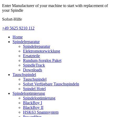
Enter Manufacturer of your machine to start with replacement of
your Spindle
Sofort-Hilfe
+49 5625 9210 112
Home
Spindelreparatur
Spindelreparatur
Elektromotorwicklung
Ersatzteile
Rundum-Sorglos Paket
SpindleTrack
Downloads
Tauschspindel
Tauschspindel
Sofort Verfügbare Tauschspindeln
Spindel Hotel
Spindeloptimierung
Spindeloptimierung
BlackBoy I
BlackBoy II
HSK63 Spannsystem
Powerfilter