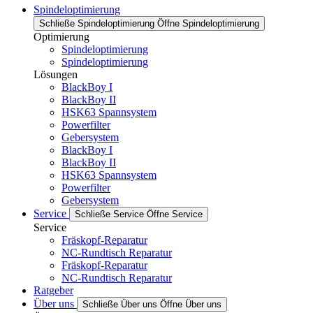
Spindeloptimierung
Schließe Spindeloptimierung
Öffne Spindeloptimierung
Optimierung
Spindeloptimierung
Spindeloptimierung
Lösungen
BlackBoy I
BlackBoy II
HSK63 Spannsystem
Powerfilter
Gebersystem
BlackBoy I
BlackBoy II
HSK63 Spannsystem
Powerfilter
Gebersystem
Service
Schließe Service
Öffne Service
Service
Fräskopf-Reparatur
NC-Rundtisch Reparatur
Fräskopf-Reparatur
NC-Rundtisch Reparatur
Ratgeber
Über uns
Schließe Über uns
Öffne Über uns