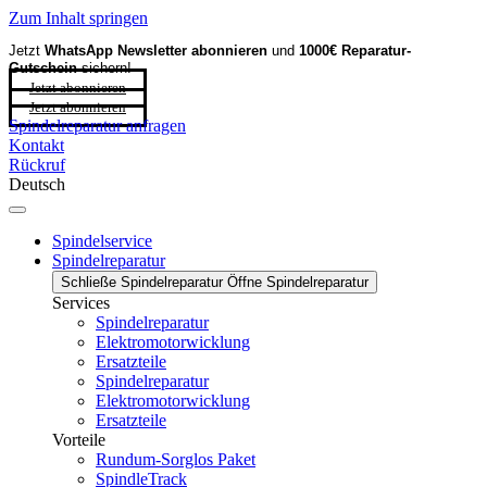
Zum Inhalt springen
Jetzt
WhatsApp Newsletter
abonnieren
und
1000€ Reparatur-
Gutschein
sichern!
Jetzt abonnieren
Jetzt abonnieren
Spindelreparatur anfragen
Kontakt
Rückruf
Deutsch
Spindelservice
Spindelreparatur
Schließe Spindelreparatur
Öffne Spindelreparatur
Services
Spindelreparatur
Elektromotorwicklung
Ersatzteile
Spindelreparatur
Elektromotorwicklung
Ersatzteile
Vorteile
Rundum-Sorglos Paket
SpindleTrack