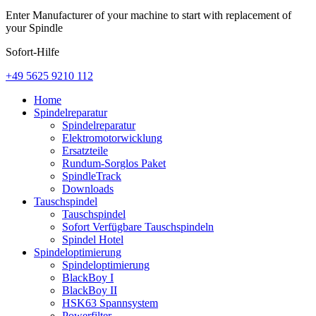
Enter Manufacturer of your machine to start with replacement of
your Spindle
Sofort-Hilfe
+49 5625 9210 112
Home
Spindelreparatur
Spindelreparatur
Elektromotorwicklung
Ersatzteile
Rundum-Sorglos Paket
SpindleTrack
Downloads
Tauschspindel
Tauschspindel
Sofort Verfügbare Tauschspindeln
Spindel Hotel
Spindeloptimierung
Spindeloptimierung
BlackBoy I
BlackBoy II
HSK63 Spannsystem
Powerfilter