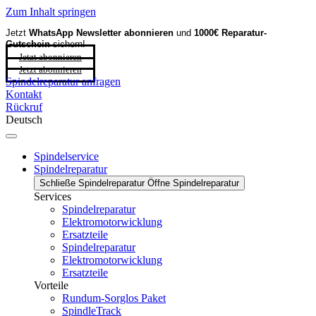
Zum Inhalt springen
Jetzt
WhatsApp Newsletter
abonnieren
und
1000€ Reparatur-
Gutschein
sichern!
Jetzt abonnieren
Jetzt abonnieren
Spindelreparatur anfragen
Kontakt
Rückruf
Deutsch
Spindelservice
Spindelreparatur
Schließe Spindelreparatur
Öffne Spindelreparatur
Services
Spindelreparatur
Elektromotorwicklung
Ersatzteile
Spindelreparatur
Elektromotorwicklung
Ersatzteile
Vorteile
Rundum-Sorglos Paket
SpindleTrack