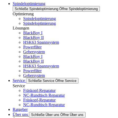
Spindeloptimierung
Schließe Spindeloptimierung
Öffne Spindeloptimierung
Optimierung
Spindeloptimierung
Spindeloptimierung
Lösungen
BlackBoy I
BlackBoy II
HSK63 Spannsystem
Powerfilter
Gebersystem
BlackBoy I
BlackBoy II
HSK63 Spannsystem
Powerfilter
Gebersystem
Service
Schließe Service
Öffne Service
Service
Fräskopf-Reparatur
NC-Rundtisch Reparatur
Fräskopf-Reparatur
NC-Rundtisch Reparatur
Ratgeber
Über uns
Schließe Über uns
Öffne Über uns