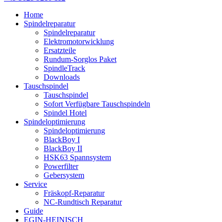
Home
Spindelreparatur
Spindelreparatur
Elektromotorwicklung
Ersatzteile
Rundum-Sorglos Paket
SpindleTrack
Downloads
Tauschspindel
Tauschspindel
Sofort Verfügbare Tauschspindeln
Spindel Hotel
Spindeloptimierung
Spindeloptimierung
BlackBoy I
BlackBoy II
HSK63 Spannsystem
Powerfilter
Gebersystem
Service
Fräskopf-Reparatur
NC-Rundtisch Reparatur
Guide
EGIN-HEINISCH