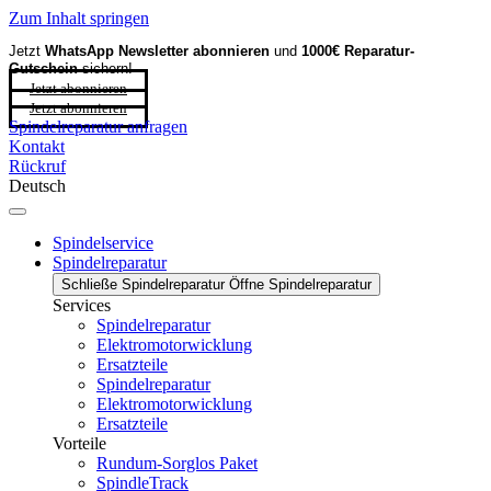
Zum Inhalt springen
Jetzt
WhatsApp Newsletter
abonnieren
und
1000€ Reparatur-
Gutschein
sichern!
Jetzt abonnieren
Jetzt abonnieren
Spindelreparatur anfragen
Kontakt
Rückruf
Deutsch
Spindelservice
Spindelreparatur
Schließe Spindelreparatur
Öffne Spindelreparatur
Services
Spindelreparatur
Elektromotorwicklung
Ersatzteile
Spindelreparatur
Elektromotorwicklung
Ersatzteile
Vorteile
Rundum-Sorglos Paket
SpindleTrack