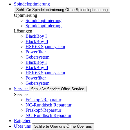
Spindeloptimierung
Schließe Spindeloptimierung
Öffne Spindeloptimierung
Optimierung
Spindeloptimierung
Spindeloptimierung
Lösungen
BlackBoy I
BlackBoy II
HSK63 Spannsystem
Powerfilter
Gebersystem
BlackBoy I
BlackBoy II
HSK63 Spannsystem
Powerfilter
Gebersystem
Service
Schließe Service
Öffne Service
Service
Fräskopf-Reparatur
NC-Rundtisch Reparatur
Fräskopf-Reparatur
NC-Rundtisch Reparatur
Ratgeber
Über uns
Schließe Über uns
Öffne Über uns