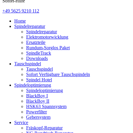
Sofort-Hilfe
+49 5625 9210 112
Home
Spindelreparatur
Spindelreparatur
Elektromotorwicklung
Ersatzteile
Rundum-Sorglos Paket
SpindleTrack
Downloads
Tauschspindel
Tauschspindel
Sofort Verfügbare Tauschspindeln
Spindel Hotel
Spindeloptimierung
Spindeloptimierung
BlackBoy I
BlackBoy II
HSK63 Spannsystem
Powerfilter
Gebersystem
Service
Fräskopf-Reparatur