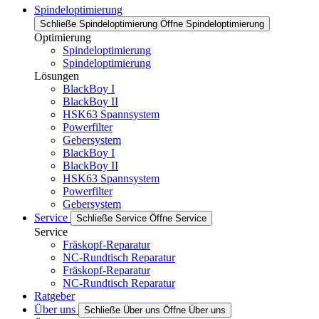
Spindeloptimierung
Schließe Spindeloptimierung
Öffne Spindeloptimierung
Optimierung
Spindeloptimierung
Spindeloptimierung
Lösungen
BlackBoy I
BlackBoy II
HSK63 Spannsystem
Powerfilter
Gebersystem
BlackBoy I
BlackBoy II
HSK63 Spannsystem
Powerfilter
Gebersystem
Service
Schließe Service
Öffne Service
Service
Fräskopf-Reparatur
NC-Rundtisch Reparatur
Fräskopf-Reparatur
NC-Rundtisch Reparatur
Ratgeber
Über uns
Schließe Über uns
Öffne Über uns