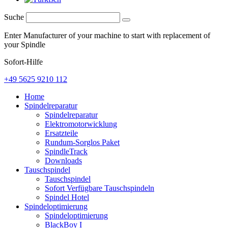
Suche
Enter Manufacturer of your machine to start with replacement of
your Spindle
Sofort-Hilfe
+49 5625 9210 112
Home
Spindelreparatur
Spindelreparatur
Elektromotorwicklung
Ersatzteile
Rundum-Sorglos Paket
SpindleTrack
Downloads
Tauschspindel
Tauschspindel
Sofort Verfügbare Tauschspindeln
Spindel Hotel
Spindeloptimierung
Spindeloptimierung
BlackBoy I