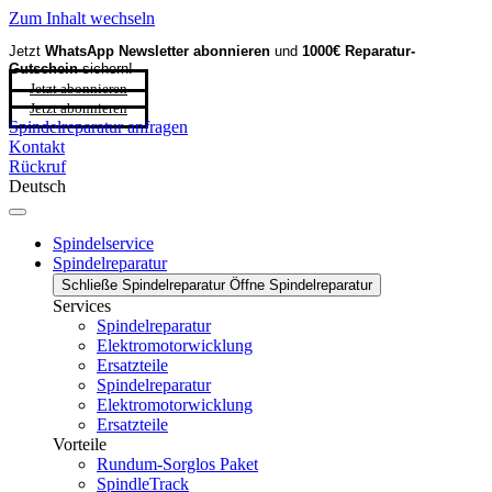
Zum Inhalt wechseln
Jetzt
WhatsApp Newsletter
abonnieren
und
1000€ Reparatur-
Gutschein
sichern!
Jetzt abonnieren
Jetzt abonnieren
Spindelreparatur anfragen
Kontakt
Rückruf
Deutsch
Spindelservice
Spindelreparatur
Schließe Spindelreparatur
Öffne Spindelreparatur
Services
Spindelreparatur
Elektromotorwicklung
Ersatzteile
Spindelreparatur
Elektromotorwicklung
Ersatzteile
Vorteile
Rundum-Sorglos Paket
SpindleTrack