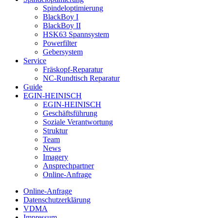
Spindeloptimierung
BlackBoy I
BlackBoy II
HSK63 Spannsystem
Powerfilter
Gebersystem
Service
Fräskopf-Reparatur
NC-Rundtisch Reparatur
Guide
EGIN-HEINISCH
EGIN-HEINISCH
Geschäftsführung
Soziale Verantwortung
Struktur
Team
News
Imagery
Ansprechpartner
Online-Anfrage
Online-Anfrage
Datenschutzerklärung
VDMA
Impressum