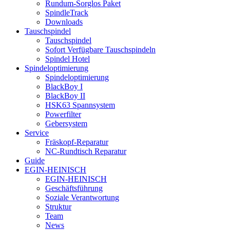
Rundum-Sorglos Paket
SpindleTrack
Downloads
Tauschspindel
Tauschspindel
Sofort Verfügbare Tauschspindeln
Spindel Hotel
Spindeloptimierung
Spindeloptimierung
BlackBoy I
BlackBoy II
HSK63 Spannsystem
Powerfilter
Gebersystem
Service
Fräskopf-Reparatur
NC-Rundtisch Reparatur
Guide
EGIN-HEINISCH
EGIN-HEINISCH
Geschäftsführung
Soziale Verantwortung
Struktur
Team
News