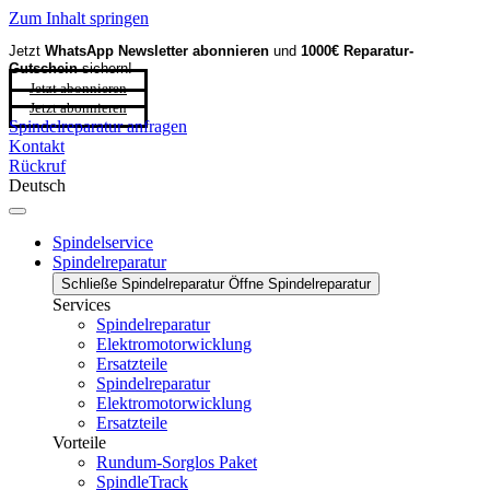
Zum Inhalt springen
Jetzt
WhatsApp Newsletter
abonnieren
und
1000€ Reparatur-
Gutschein
sichern!
Jetzt abonnieren
Jetzt abonnieren
Spindelreparatur anfragen
Kontakt
Rückruf
Deutsch
Spindelservice
Spindelreparatur
Schließe Spindelreparatur
Öffne Spindelreparatur
Services
Spindelreparatur
Elektromotorwicklung
Ersatzteile
Spindelreparatur
Elektromotorwicklung
Ersatzteile
Vorteile
Rundum-Sorglos Paket
SpindleTrack