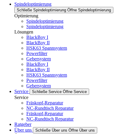
Spindeloptimierung
Schließe Spindeloptimierung
Öffne Spindeloptimierung
Optimierung
Spindeloptimierung
Spindeloptimierung
Lösungen
BlackBoy I
BlackBoy II
HSK63 Spannsystem
Powerfilter
Gebersystem
BlackBoy I
BlackBoy II
HSK63 Spannsystem
Powerfilter
Gebersystem
Service
Schließe Service
Öffne Service
Service
Fräskopf-Reparatur
NC-Rundtisch Reparatur
Fräskopf-Reparatur
NC-Rundtisch Reparatur
Ratgeber
Über uns
Schließe Über uns
Öffne Über uns