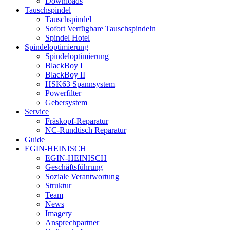
Downloads
Tauschspindel
Tauschspindel
Sofort Verfügbare Tauschspindeln
Spindel Hotel
Spindeloptimierung
Spindeloptimierung
BlackBoy I
BlackBoy II
HSK63 Spannsystem
Powerfilter
Gebersystem
Service
Fräskopf-Reparatur
NC-Rundtisch Reparatur
Guide
EGIN-HEINISCH
EGIN-HEINISCH
Geschäftsführung
Soziale Verantwortung
Struktur
Team
News
Imagery
Ansprechpartner