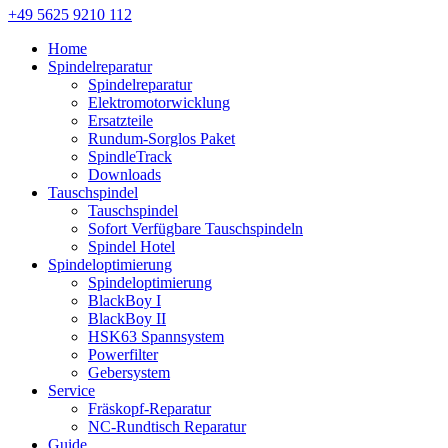
+49 5625 9210 112
Home
Spindelreparatur
Spindelreparatur
Elektromotorwicklung
Ersatzteile
Rundum-Sorglos Paket
SpindleTrack
Downloads
Tauschspindel
Tauschspindel
Sofort Verfügbare Tauschspindeln
Spindel Hotel
Spindeloptimierung
Spindeloptimierung
BlackBoy I
BlackBoy II
HSK63 Spannsystem
Powerfilter
Gebersystem
Service
Fräskopf-Reparatur
NC-Rundtisch Reparatur
Guide