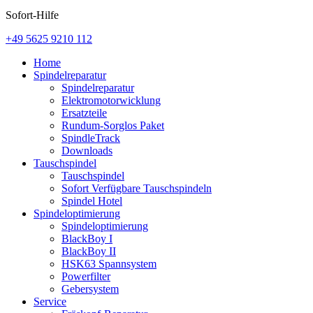
Sofort-Hilfe
+49 5625 9210 112
Home
Spindelreparatur
Spindelreparatur
Elektromotorwicklung
Ersatzteile
Rundum-Sorglos Paket
SpindleTrack
Downloads
Tauschspindel
Tauschspindel
Sofort Verfügbare Tauschspindeln
Spindel Hotel
Spindeloptimierung
Spindeloptimierung
BlackBoy I
BlackBoy II
HSK63 Spannsystem
Powerfilter
Gebersystem
Service