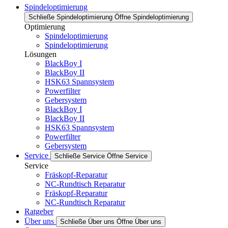
Spindeloptimierung
Schließe Spindeloptimierung
Öffne Spindeloptimierung
Optimierung
Spindeloptimierung
Spindeloptimierung
Lösungen
BlackBoy I
BlackBoy II
HSK63 Spannsystem
Powerfilter
Gebersystem
BlackBoy I
BlackBoy II
HSK63 Spannsystem
Powerfilter
Gebersystem
Service
Schließe Service
Öffne Service
Service
Fräskopf-Reparatur
NC-Rundtisch Reparatur
Fräskopf-Reparatur
NC-Rundtisch Reparatur
Ratgeber
Über uns
Schließe Über uns
Öffne Über uns