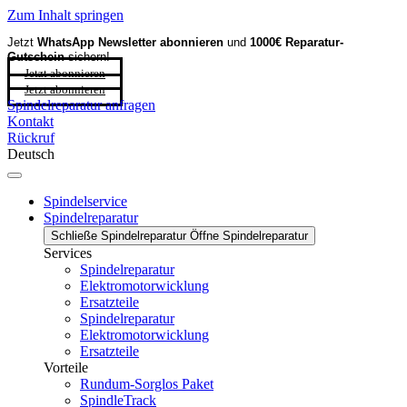
Zum Inhalt springen
Jetzt
WhatsApp Newsletter
abonnieren
und
1000€ Reparatur-
Gutschein
sichern!
Jetzt abonnieren
Jetzt abonnieren
Spindelreparatur anfragen
Kontakt
Rückruf
Deutsch
Spindelservice
Spindelreparatur
Schließe Spindelreparatur
Öffne Spindelreparatur
Services
Spindelreparatur
Elektromotorwicklung
Ersatzteile
Spindelreparatur
Elektromotorwicklung
Ersatzteile
Vorteile
Rundum-Sorglos Paket
SpindleTrack