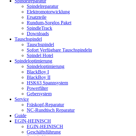
Spindelreparatur
Spindelreparatur
Elektromotorwicklung
Ersatzteile
Rundum-Sorglos Paket
SpindleTrack
Downloads
Tauschspindel
Tauschspindel
Sofort Verfügbare Tauschspindeln
Spindel Hotel
Spindeloptimierung
Spindeloptimierung
BlackBoy I
BlackBoy II
HSK63 Spannsystem
Powerfilter
Gebersystem
Service
Fräskopf-Reparatur
NC-Rundtisch Reparatur
Guide
EGIN-HEINISCH
EGIN-HEINISCH
Geschäftsführung