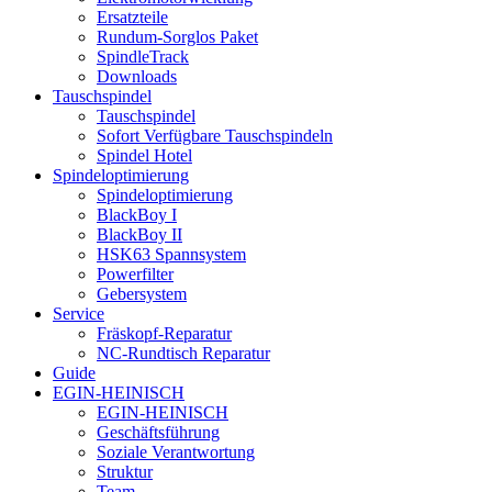
Ersatzteile
Rundum-Sorglos Paket
SpindleTrack
Downloads
Tauschspindel
Tauschspindel
Sofort Verfügbare Tauschspindeln
Spindel Hotel
Spindeloptimierung
Spindeloptimierung
BlackBoy I
BlackBoy II
HSK63 Spannsystem
Powerfilter
Gebersystem
Service
Fräskopf-Reparatur
NC-Rundtisch Reparatur
Guide
EGIN-HEINISCH
EGIN-HEINISCH
Geschäftsführung
Soziale Verantwortung
Struktur
Team