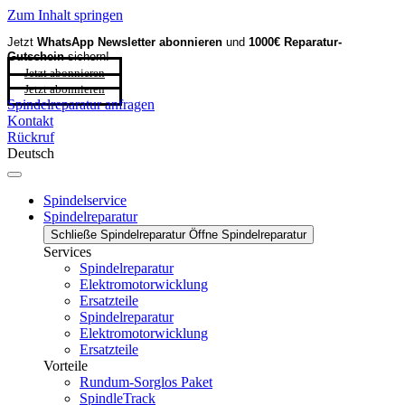
Zum Inhalt springen
Jetzt
WhatsApp Newsletter
abonnieren
und
1000€ Reparatur-
Gutschein
sichern!
Jetzt abonnieren
Jetzt abonnieren
Spindelreparatur anfragen
Kontakt
Rückruf
Deutsch
Spindelservice
Spindelreparatur
Schließe Spindelreparatur
Öffne Spindelreparatur
Services
Spindelreparatur
Elektromotorwicklung
Ersatzteile
Spindelreparatur
Elektromotorwicklung
Ersatzteile
Vorteile
Rundum-Sorglos Paket
SpindleTrack