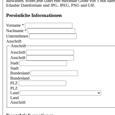
auswählen, wobei jede Datei eine maximale Größe von 5 MB haben
Erlaubte Dateiformate sind JPG, JPEG, PNG und GIF.
Persönliche Informationen
Vorname
*
Nachname
*
Unternehmen
Anschrift
Anschrift
Anschrift
Anschrift
Stadt
Stadt
Bundesland
Bundesland
PLZ
PLZ
Land
Land
Anschrift