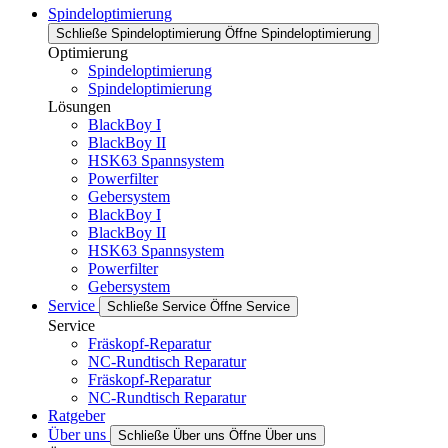
Spindeloptimierung
Schließe Spindeloptimierung
Öffne Spindeloptimierung
Optimierung
Spindeloptimierung
Spindeloptimierung
Lösungen
BlackBoy I
BlackBoy II
HSK63 Spannsystem
Powerfilter
Gebersystem
BlackBoy I
BlackBoy II
HSK63 Spannsystem
Powerfilter
Gebersystem
Service
Schließe Service
Öffne Service
Service
Fräskopf-Reparatur
NC-Rundtisch Reparatur
Fräskopf-Reparatur
NC-Rundtisch Reparatur
Ratgeber
Über uns
Schließe Über uns
Öffne Über uns