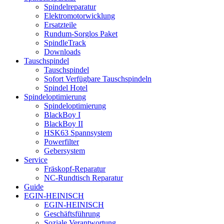
Spindelreparatur
Elektromotorwicklung
Ersatzteile
Rundum-Sorglos Paket
SpindleTrack
Downloads
Tauschspindel
Tauschspindel
Sofort Verfügbare Tauschspindeln
Spindel Hotel
Spindeloptimierung
Spindeloptimierung
BlackBoy I
BlackBoy II
HSK63 Spannsystem
Powerfilter
Gebersystem
Service
Fräskopf-Reparatur
NC-Rundtisch Reparatur
Guide
EGIN-HEINISCH
EGIN-HEINISCH
Geschäftsführung
Soziale Verantwortung