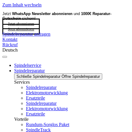
Zum Inhalt wechseln
Jetzt
WhatsApp Newsletter
abonnieren
und
1000€ Reparatur-
Gutschein
sichern!
Jetzt abonnieren
Jetzt abonnieren
Spindelreparatur anfragen
Kontakt
Rückruf
Deutsch
Spindelservice
Spindelreparatur
Schließe Spindelreparatur
Öffne Spindelreparatur
Services
Spindelreparatur
Elektromotorwicklung
Ersatzteile
Spindelreparatur
Elektromotorwicklung
Ersatzteile
Vorteile
Rundum-Sorglos Paket
SpindleTrack