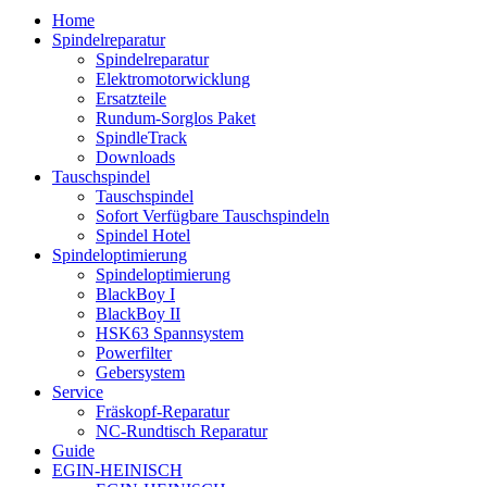
Home
Spindelreparatur
Spindelreparatur
Elektromotorwicklung
Ersatzteile
Rundum-Sorglos Paket
SpindleTrack
Downloads
Tauschspindel
Tauschspindel
Sofort Verfügbare Tauschspindeln
Spindel Hotel
Spindeloptimierung
Spindeloptimierung
BlackBoy I
BlackBoy II
HSK63 Spannsystem
Powerfilter
Gebersystem
Service
Fräskopf-Reparatur
NC-Rundtisch Reparatur
Guide
EGIN-HEINISCH