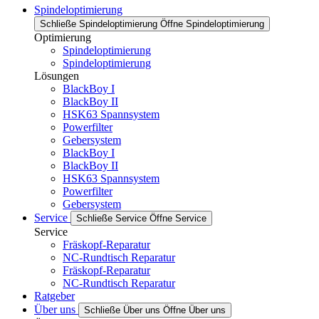
Spindeloptimierung
Schließe Spindeloptimierung
Öffne Spindeloptimierung
Optimierung
Spindeloptimierung
Spindeloptimierung
Lösungen
BlackBoy I
BlackBoy II
HSK63 Spannsystem
Powerfilter
Gebersystem
BlackBoy I
BlackBoy II
HSK63 Spannsystem
Powerfilter
Gebersystem
Service
Schließe Service
Öffne Service
Service
Fräskopf-Reparatur
NC-Rundtisch Reparatur
Fräskopf-Reparatur
NC-Rundtisch Reparatur
Ratgeber
Über uns
Schließe Über uns
Öffne Über uns