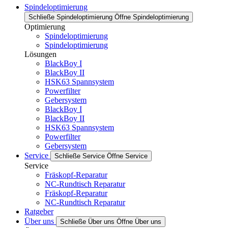
Spindeloptimierung
Schließe Spindeloptimierung
Öffne Spindeloptimierung
Optimierung
Spindeloptimierung
Spindeloptimierung
Lösungen
BlackBoy I
BlackBoy II
HSK63 Spannsystem
Powerfilter
Gebersystem
BlackBoy I
BlackBoy II
HSK63 Spannsystem
Powerfilter
Gebersystem
Service
Schließe Service
Öffne Service
Service
Fräskopf-Reparatur
NC-Rundtisch Reparatur
Fräskopf-Reparatur
NC-Rundtisch Reparatur
Ratgeber
Über uns
Schließe Über uns
Öffne Über uns