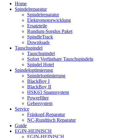
Home
Spindelreparatur
Spindelreparatur
Elektromotorwicklung
Ersatzteile
Rundum-Sorglos Paket
SpindleTrack
Downloads
Tauschspindel
Tauschspindel
Sofort Verfügbare Tauschspindeln
Spindel Hotel
Spindeloptimierung
Spindeloptimierung
BlackBoy I
BlackBoy II
HSK63 Spannsystem
Powerfilter
Gebersystem
Service
Fräskopf-Reparatur
NC-Rundtisch Reparatur
Guide
EGIN-HEINISCH
EGIN-HEINISCH