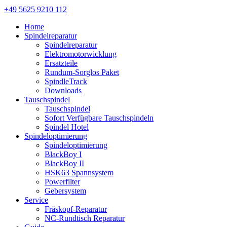
+49 5625 9210 112
Home
Spindelreparatur
Spindelreparatur
Elektromotorwicklung
Ersatzteile
Rundum-Sorglos Paket
SpindleTrack
Downloads
Tauschspindel
Tauschspindel
Sofort Verfügbare Tauschspindeln
Spindel Hotel
Spindeloptimierung
Spindeloptimierung
BlackBoy I
BlackBoy II
HSK63 Spannsystem
Powerfilter
Gebersystem
Service
Fräskopf-Reparatur
NC-Rundtisch Reparatur