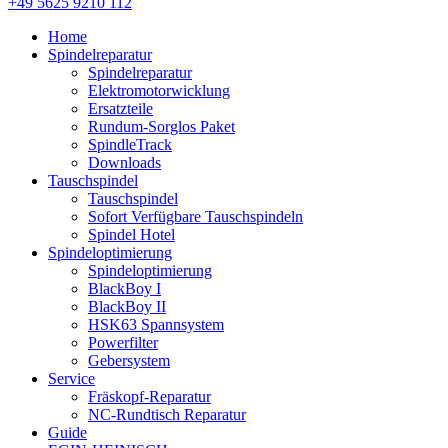
+49 5625 9210 112
Home
Spindelreparatur
Spindelreparatur
Elektromotorwicklung
Ersatzteile
Rundum-Sorglos Paket
SpindleTrack
Downloads
Tauschspindel
Tauschspindel
Sofort Verfügbare Tauschspindeln
Spindel Hotel
Spindeloptimierung
Spindeloptimierung
BlackBoy I
BlackBoy II
HSK63 Spannsystem
Powerfilter
Gebersystem
Service
Fräskopf-Reparatur
NC-Rundtisch Reparatur
Guide