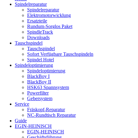
Spindelreparatur
Spindelreparatur
Elektromotorwicklung
Ersatzteile
Rundum-Sorglos Paket
SpindleTrack
Downloads
Tauschspindel
Tauschspindel
Sofort Verfügbare Tauschspindeln
Spindel Hotel
Spindeloptimierung
Spindeloptimierung
BlackBoy I
BlackBoy II
HSK63 Spannsystem
Powerfilter
Gebersystem
Service
Fräskopf-Reparatur
NC-Rundtisch Reparatur
Guide
EGIN-HEINISCH
EGIN-HEINISCH
Geschäftsführung