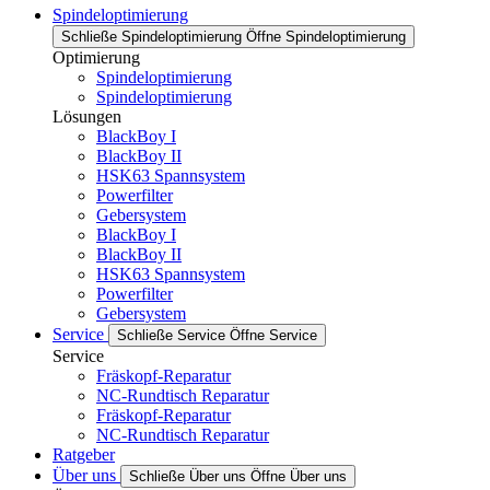
Spindeloptimierung
Schließe Spindeloptimierung
Öffne Spindeloptimierung
Optimierung
Spindeloptimierung
Spindeloptimierung
Lösungen
BlackBoy I
BlackBoy II
HSK63 Spannsystem
Powerfilter
Gebersystem
BlackBoy I
BlackBoy II
HSK63 Spannsystem
Powerfilter
Gebersystem
Service
Schließe Service
Öffne Service
Service
Fräskopf-Reparatur
NC-Rundtisch Reparatur
Fräskopf-Reparatur
NC-Rundtisch Reparatur
Ratgeber
Über uns
Schließe Über uns
Öffne Über uns