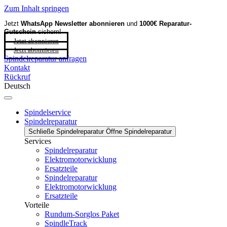
Zum Inhalt springen
Jetzt
WhatsApp Newsletter
abonnieren
und
1000€ Reparatur-
Gutschein
sichern!
Jetzt abonnieren
Jetzt abonnieren
Spindelreparatur anfragen
Kontakt
Rückruf
Deutsch
Spindelservice
Spindelreparatur
Schließe Spindelreparatur
Öffne Spindelreparatur
Services
Spindelreparatur
Elektromotorwicklung
Ersatzteile
Spindelreparatur
Elektromotorwicklung
Ersatzteile
Vorteile
Rundum-Sorglos Paket
SpindleTrack