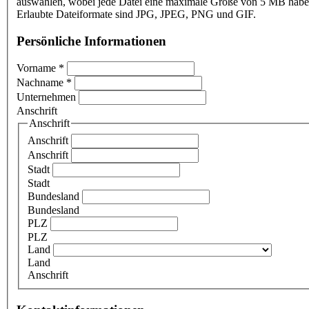
auswählen, wobei jede Datei eine maximale Größe von 5 MB haben
Erlaubte Dateiformate sind JPG, JPEG, PNG und GIF.
Persönliche Informationen
Vorname
*
Nachname
*
Unternehmen
Anschrift
Anschrift
Anschrift
Anschrift
Stadt
Stadt
Bundesland
Bundesland
PLZ
PLZ
Land
Land
Anschrift