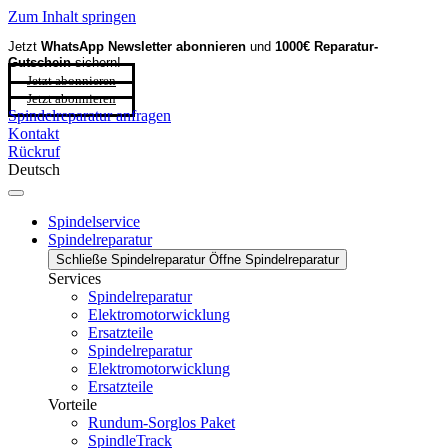
Zum Inhalt springen
Jetzt
WhatsApp Newsletter
abonnieren
und
1000€ Reparatur-
Gutschein
sichern!
Jetzt abonnieren
Jetzt abonnieren
Spindelreparatur anfragen
Kontakt
Rückruf
Deutsch
Spindelservice
Spindelreparatur
Schließe Spindelreparatur
Öffne Spindelreparatur
Services
Spindelreparatur
Elektromotorwicklung
Ersatzteile
Spindelreparatur
Elektromotorwicklung
Ersatzteile
Vorteile
Rundum-Sorglos Paket
SpindleTrack