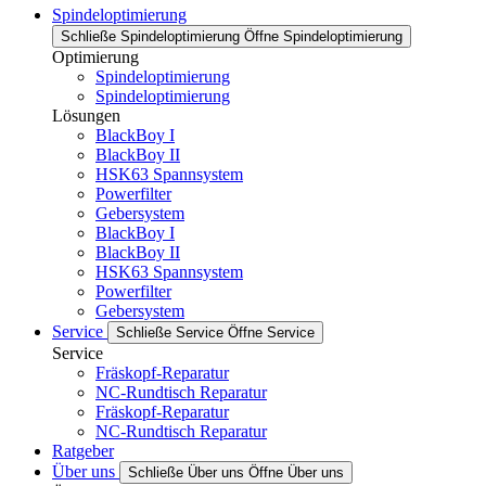
Spindeloptimierung
Schließe Spindeloptimierung
Öffne Spindeloptimierung
Optimierung
Spindeloptimierung
Spindeloptimierung
Lösungen
BlackBoy I
BlackBoy II
HSK63 Spannsystem
Powerfilter
Gebersystem
BlackBoy I
BlackBoy II
HSK63 Spannsystem
Powerfilter
Gebersystem
Service
Schließe Service
Öffne Service
Service
Fräskopf-Reparatur
NC-Rundtisch Reparatur
Fräskopf-Reparatur
NC-Rundtisch Reparatur
Ratgeber
Über uns
Schließe Über uns
Öffne Über uns