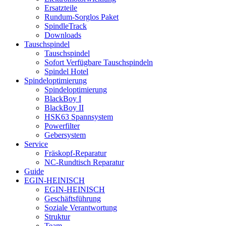
Ersatzteile
Rundum-Sorglos Paket
SpindleTrack
Downloads
Tauschspindel
Tauschspindel
Sofort Verfügbare Tauschspindeln
Spindel Hotel
Spindeloptimierung
Spindeloptimierung
BlackBoy I
BlackBoy II
HSK63 Spannsystem
Powerfilter
Gebersystem
Service
Fräskopf-Reparatur
NC-Rundtisch Reparatur
Guide
EGIN-HEINISCH
EGIN-HEINISCH
Geschäftsführung
Soziale Verantwortung
Struktur
Team