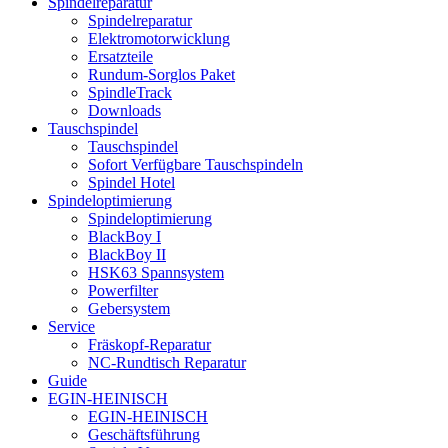
Spindelreparatur
Spindelreparatur
Elektromotorwicklung
Ersatzteile
Rundum-Sorglos Paket
SpindleTrack
Downloads
Tauschspindel
Tauschspindel
Sofort Verfügbare Tauschspindeln
Spindel Hotel
Spindeloptimierung
Spindeloptimierung
BlackBoy I
BlackBoy II
HSK63 Spannsystem
Powerfilter
Gebersystem
Service
Fräskopf-Reparatur
NC-Rundtisch Reparatur
Guide
EGIN-HEINISCH
EGIN-HEINISCH
Geschäftsführung