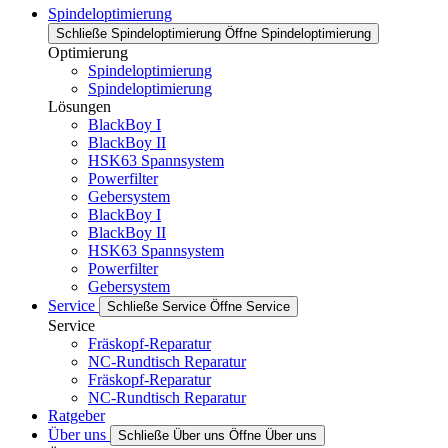
Spindeloptimierung
Schließe Spindeloptimierung
Öffne Spindeloptimierung
Optimierung
Spindeloptimierung
Spindeloptimierung
Lösungen
BlackBoy I
BlackBoy II
HSK63 Spannsystem
Powerfilter
Gebersystem
BlackBoy I
BlackBoy II
HSK63 Spannsystem
Powerfilter
Gebersystem
Service
Schließe Service
Öffne Service
Service
Fräskopf-Reparatur
NC-Rundtisch Reparatur
Fräskopf-Reparatur
NC-Rundtisch Reparatur
Ratgeber
Über uns
Schließe Über uns
Öffne Über uns