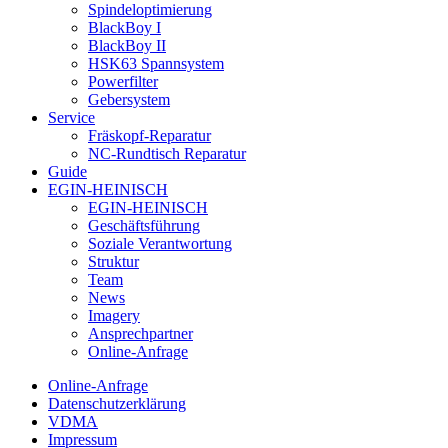
Spindeloptimierung
BlackBoy I
BlackBoy II
HSK63 Spannsystem
Powerfilter
Gebersystem
Service
Fräskopf-Reparatur
NC-Rundtisch Reparatur
Guide
EGIN-HEINISCH
EGIN-HEINISCH
Geschäftsführung
Soziale Verantwortung
Struktur
Team
News
Imagery
Ansprechpartner
Online-Anfrage
Online-Anfrage
Datenschutzerklärung
VDMA
Impressum