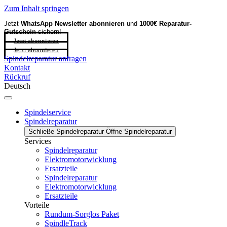
Zum Inhalt springen
Jetzt
WhatsApp Newsletter
abonnieren
und
1000€ Reparatur-
Gutschein
sichern!
Jetzt abonnieren
Jetzt abonnieren
Spindelreparatur anfragen
Kontakt
Rückruf
Deutsch
Spindelservice
Spindelreparatur
Schließe Spindelreparatur
Öffne Spindelreparatur
Services
Spindelreparatur
Elektromotorwicklung
Ersatzteile
Spindelreparatur
Elektromotorwicklung
Ersatzteile
Vorteile
Rundum-Sorglos Paket
SpindleTrack