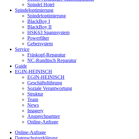
Spindel Hotel
Spindeloptimierung
Spindeloptimierung
BlackBoy I
BlackBoy II
HSK63 Spannsystem
Powerfilter
Gebersystem
Service
Fräskopf-Reparatur
NC-Rundtisch Reparatur
Guide
EGIN-HEINISCH
EGIN-HEINISCH
Geschäftsführung
Soziale Verantwortung
Struktur
Team
News
Imagery
Ansprechpartner
Online-Anfrage
Online-Anfrage
Datenschutzerklärung