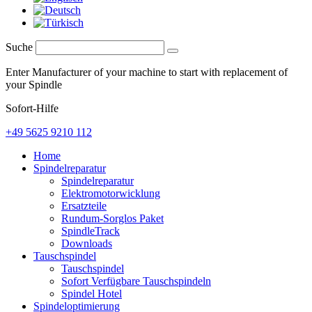
Suche
Enter Manufacturer of your machine to start with replacement of
your Spindle
Sofort-Hilfe
+49 5625 9210 112
Home
Spindelreparatur
Spindelreparatur
Elektromotorwicklung
Ersatzteile
Rundum-Sorglos Paket
SpindleTrack
Downloads
Tauschspindel
Tauschspindel
Sofort Verfügbare Tauschspindeln
Spindel Hotel
Spindeloptimierung