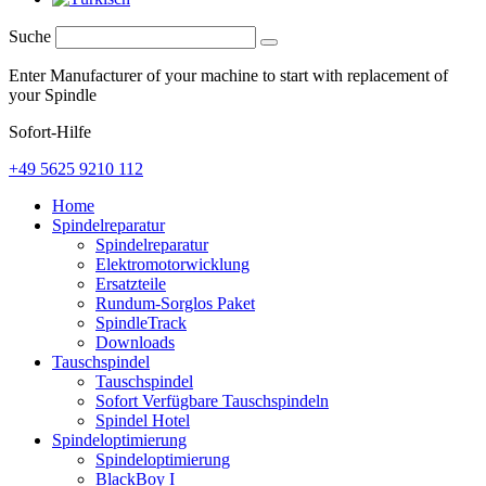
Suche
Enter Manufacturer of your machine to start with replacement of
your Spindle
Sofort-Hilfe
+49 5625 9210 112
Home
Spindelreparatur
Spindelreparatur
Elektromotorwicklung
Ersatzteile
Rundum-Sorglos Paket
SpindleTrack
Downloads
Tauschspindel
Tauschspindel
Sofort Verfügbare Tauschspindeln
Spindel Hotel
Spindeloptimierung
Spindeloptimierung
BlackBoy I