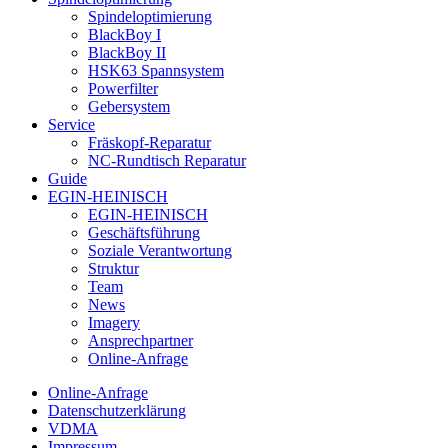
Spindeloptimierung
BlackBoy I
BlackBoy II
HSK63 Spannsystem
Powerfilter
Gebersystem
Service
Fräskopf-Reparatur
NC-Rundtisch Reparatur
Guide
EGIN-HEINISCH
EGIN-HEINISCH
Geschäftsführung
Soziale Verantwortung
Struktur
Team
News
Imagery
Ansprechpartner
Online-Anfrage
Online-Anfrage
Datenschutzerklärung
VDMA
Impressum