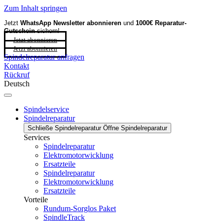
Zum Inhalt springen
Jetzt
WhatsApp Newsletter
abonnieren
und
1000€ Reparatur-
Gutschein
sichern!
Jetzt abonnieren
Jetzt abonnieren
Spindelreparatur anfragen
Kontakt
Rückruf
Deutsch
Spindelservice
Spindelreparatur
Schließe Spindelreparatur
Öffne Spindelreparatur
Services
Spindelreparatur
Elektromotorwicklung
Ersatzteile
Spindelreparatur
Elektromotorwicklung
Ersatzteile
Vorteile
Rundum-Sorglos Paket
SpindleTrack