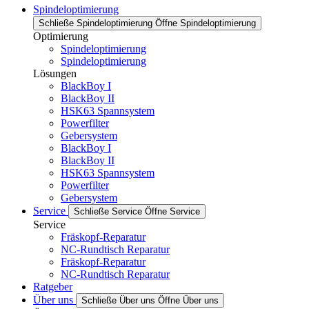
Spindeloptimierung
Schließe Spindeloptimierung
Öffne Spindeloptimierung
Optimierung
Spindeloptimierung
Spindeloptimierung
Lösungen
BlackBoy I
BlackBoy II
HSK63 Spannsystem
Powerfilter
Gebersystem
BlackBoy I
BlackBoy II
HSK63 Spannsystem
Powerfilter
Gebersystem
Service
Schließe Service
Öffne Service
Service
Fräskopf-Reparatur
NC-Rundtisch Reparatur
Fräskopf-Reparatur
NC-Rundtisch Reparatur
Ratgeber
Über uns
Schließe Über uns
Öffne Über uns