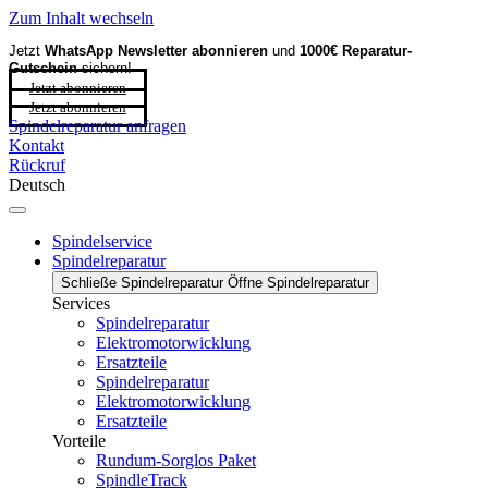
Zum Inhalt wechseln
Jetzt
WhatsApp Newsletter
abonnieren
und
1000€ Reparatur-
Gutschein
sichern!
Jetzt abonnieren
Jetzt abonnieren
Spindelreparatur anfragen
Kontakt
Rückruf
Deutsch
Spindelservice
Spindelreparatur
Schließe Spindelreparatur
Öffne Spindelreparatur
Services
Spindelreparatur
Elektromotorwicklung
Ersatzteile
Spindelreparatur
Elektromotorwicklung
Ersatzteile
Vorteile
Rundum-Sorglos Paket
SpindleTrack