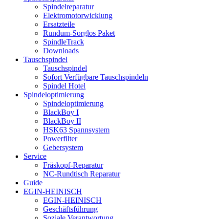
Spindelreparatur
Elektromotorwicklung
Ersatzteile
Rundum-Sorglos Paket
SpindleTrack
Downloads
Tauschspindel
Tauschspindel
Sofort Verfügbare Tauschspindeln
Spindel Hotel
Spindeloptimierung
Spindeloptimierung
BlackBoy I
BlackBoy II
HSK63 Spannsystem
Powerfilter
Gebersystem
Service
Fräskopf-Reparatur
NC-Rundtisch Reparatur
Guide
EGIN-HEINISCH
EGIN-HEINISCH
Geschäftsführung
Soziale Verantwortung