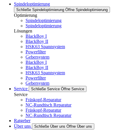
Spindeloptimierung
Schließe Spindeloptimierung
Öffne Spindeloptimierung
Optimierung
Spindeloptimierung
Spindeloptimierung
Lösungen
BlackBoy I
BlackBoy II
HSK63 Spannsystem
Powerfilter
Gebersystem
BlackBoy I
BlackBoy II
HSK63 Spannsystem
Powerfilter
Gebersystem
Service
Schließe Service
Öffne Service
Service
Fräskopf-Reparatur
NC-Rundtisch Reparatur
Fräskopf-Reparatur
NC-Rundtisch Reparatur
Ratgeber
Über uns
Schließe Über uns
Öffne Über uns