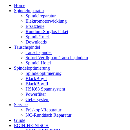
Home
Spindelreparatur
Spindelreparatur
Elektromotorwicklung
Ersatzteile
Rundum-Sorglos Paket
SpindleTrack
Downloads
Tauschspindel
Tauschspindel
Sofort Verfügbare Tauschspindeln
Spindel Hotel
Spindeloptimierung
Spindeloptimierung
BlackBoy I
BlackBoy II
HSK63 Spannsystem
Powerfilter
Gebersystem
Service
Fräskopf-Reparatur
NC-Rundtisch Reparatur
Guide
EGIN-HEINISCH