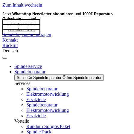
Zum Inhalt wechseln
Jetzt
WhatsApp Newsletter
abonnieren
und
1000€ Reparatur-
Gutschein
sichern!
Jetzt abonnieren
Jetzt abonnieren
Spindelreparatur anfragen
Kontakt
Rückruf
Deutsch
Spindelservice
Spindelreparatur
Schließe Spindelreparatur
Öffne Spindelreparatur
Services
Spindelreparatur
Elektromotorwicklung
Ersatzteile
Spindelreparatur
Elektromotorwicklung
Ersatzteile
Vorteile
Rundum-Sorglos Paket
SpindleTrack