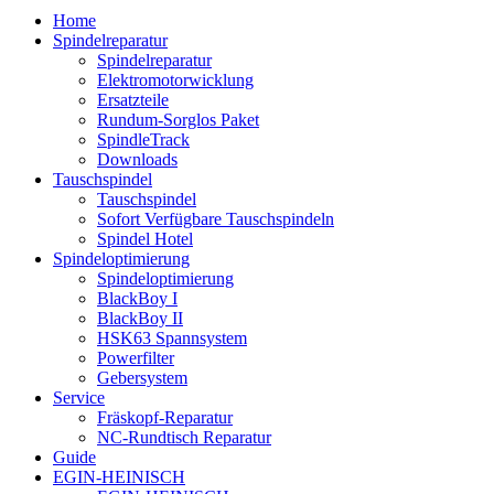
Home
Spindelreparatur
Spindelreparatur
Elektromotorwicklung
Ersatzteile
Rundum-Sorglos Paket
SpindleTrack
Downloads
Tauschspindel
Tauschspindel
Sofort Verfügbare Tauschspindeln
Spindel Hotel
Spindeloptimierung
Spindeloptimierung
BlackBoy I
BlackBoy II
HSK63 Spannsystem
Powerfilter
Gebersystem
Service
Fräskopf-Reparatur
NC-Rundtisch Reparatur
Guide
EGIN-HEINISCH