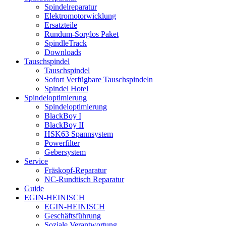
Spindelreparatur
Elektromotorwicklung
Ersatzteile
Rundum-Sorglos Paket
SpindleTrack
Downloads
Tauschspindel
Tauschspindel
Sofort Verfügbare Tauschspindeln
Spindel Hotel
Spindeloptimierung
Spindeloptimierung
BlackBoy I
BlackBoy II
HSK63 Spannsystem
Powerfilter
Gebersystem
Service
Fräskopf-Reparatur
NC-Rundtisch Reparatur
Guide
EGIN-HEINISCH
EGIN-HEINISCH
Geschäftsführung
Soziale Verantwortung