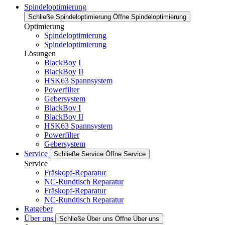
Spindeloptimierung
Schließe Spindeloptimierung
Öffne Spindeloptimierung
Optimierung
Spindeloptimierung
Spindeloptimierung
Lösungen
BlackBoy I
BlackBoy II
HSK63 Spannsystem
Powerfilter
Gebersystem
BlackBoy I
BlackBoy II
HSK63 Spannsystem
Powerfilter
Gebersystem
Service
Schließe Service
Öffne Service
Service
Fräskopf-Reparatur
NC-Rundtisch Reparatur
Fräskopf-Reparatur
NC-Rundtisch Reparatur
Ratgeber
Über uns
Schließe Über uns
Öffne Über uns