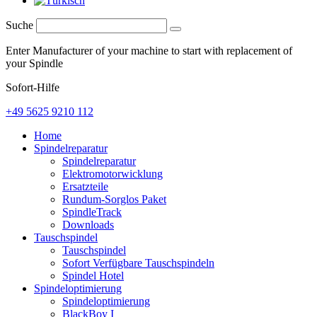
Suche
Enter Manufacturer of your machine to start with replacement of
your Spindle
Sofort-Hilfe
+49 5625 9210 112
Home
Spindelreparatur
Spindelreparatur
Elektromotorwicklung
Ersatzteile
Rundum-Sorglos Paket
SpindleTrack
Downloads
Tauschspindel
Tauschspindel
Sofort Verfügbare Tauschspindeln
Spindel Hotel
Spindeloptimierung
Spindeloptimierung
BlackBoy I