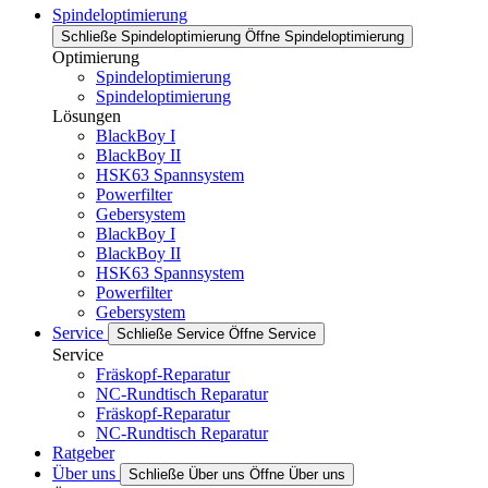
Spindeloptimierung
Schließe Spindeloptimierung
Öffne Spindeloptimierung
Optimierung
Spindeloptimierung
Spindeloptimierung
Lösungen
BlackBoy I
BlackBoy II
HSK63 Spannsystem
Powerfilter
Gebersystem
BlackBoy I
BlackBoy II
HSK63 Spannsystem
Powerfilter
Gebersystem
Service
Schließe Service
Öffne Service
Service
Fräskopf-Reparatur
NC-Rundtisch Reparatur
Fräskopf-Reparatur
NC-Rundtisch Reparatur
Ratgeber
Über uns
Schließe Über uns
Öffne Über uns