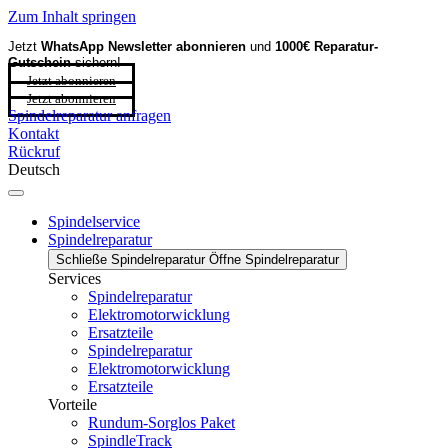
Zum Inhalt springen
Jetzt
WhatsApp Newsletter
abonnieren
und
1000€ Reparatur-
Gutschein
sichern!
Jetzt abonnieren
Jetzt abonnieren
Spindelreparatur anfragen
Kontakt
Rückruf
Deutsch
Spindelservice
Spindelreparatur
Schließe Spindelreparatur
Öffne Spindelreparatur
Services
Spindelreparatur
Elektromotorwicklung
Ersatzteile
Spindelreparatur
Elektromotorwicklung
Ersatzteile
Vorteile
Rundum-Sorglos Paket
SpindleTrack