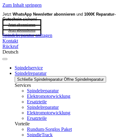
Zum Inhalt springen
Jetzt
WhatsApp Newsletter
abonnieren
und
1000€ Reparatur-
Gutschein
sichern!
Jetzt abonnieren
Jetzt abonnieren
Spindelreparatur anfragen
Kontakt
Rückruf
Deutsch
Spindelservice
Spindelreparatur
Schließe Spindelreparatur
Öffne Spindelreparatur
Services
Spindelreparatur
Elektromotorwicklung
Ersatzteile
Spindelreparatur
Elektromotorwicklung
Ersatzteile
Vorteile
Rundum-Sorglos Paket
SpindleTrack