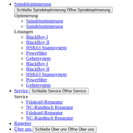
Spindeloptimierung
Schließe Spindeloptimierung
Öffne Spindeloptimierung
Optimierung
Spindeloptimierung
Spindeloptimierung
Lösungen
BlackBoy I
BlackBoy II
HSK63 Spannsystem
Powerfilter
Gebersystem
BlackBoy I
BlackBoy II
HSK63 Spannsystem
Powerfilter
Gebersystem
Service
Schließe Service
Öffne Service
Service
Fräskopf-Reparatur
NC-Rundtisch Reparatur
Fräskopf-Reparatur
NC-Rundtisch Reparatur
Ratgeber
Über uns
Schließe Über uns
Öffne Über uns