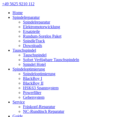
+49 5625 9210 112
Home
Spindelreparatur
Spindelreparatur
Elektromotorwicklung
Ersatzteile
Rundum-Sorglos Paket
SpindleTrack
Downloads
Tauschspindel
Tauschspindel
Sofort Verfügbare Tauschspindeln
Spindel Hotel
Spindeloptimierung
Spindeloptimierung
BlackBoy I
BlackBoy II
HSK63 Spannsystem
Powerfilter
Gebersystem
Service
Fräskopf-Reparatur
NC-Rundtisch Reparatur
Guide