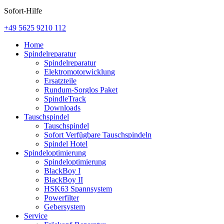
Sofort-Hilfe
+49 5625 9210 112
Home
Spindelreparatur
Spindelreparatur
Elektromotorwicklung
Ersatzteile
Rundum-Sorglos Paket
SpindleTrack
Downloads
Tauschspindel
Tauschspindel
Sofort Verfügbare Tauschspindeln
Spindel Hotel
Spindeloptimierung
Spindeloptimierung
BlackBoy I
BlackBoy II
HSK63 Spannsystem
Powerfilter
Gebersystem
Service