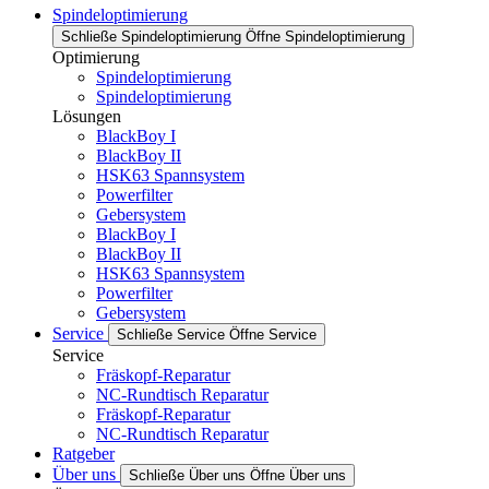
Spindeloptimierung
Schließe Spindeloptimierung
Öffne Spindeloptimierung
Optimierung
Spindeloptimierung
Spindeloptimierung
Lösungen
BlackBoy I
BlackBoy II
HSK63 Spannsystem
Powerfilter
Gebersystem
BlackBoy I
BlackBoy II
HSK63 Spannsystem
Powerfilter
Gebersystem
Service
Schließe Service
Öffne Service
Service
Fräskopf-Reparatur
NC-Rundtisch Reparatur
Fräskopf-Reparatur
NC-Rundtisch Reparatur
Ratgeber
Über uns
Schließe Über uns
Öffne Über uns