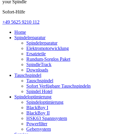
your Spindle
Sofort-Hilfe
+49 5625 9210 112
Home
Spindelreparatur
Spindelreparatur
Elektromotorwicklung
Ersatzteile
Rundum-Sorglos Paket
SpindleTrack
Downloads
Tauschspindel
Tauschspindel
Sofort Verfügbare Tauschspindeln
Spindel Hotel
Spindeloptimierung
Spindeloptimierung
BlackBoy I
BlackBoy II
HSK63 Spannsystem
Powerfilter
Gebersystem