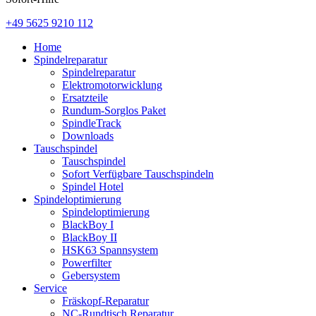
+49 5625 9210 112
Home
Spindelreparatur
Spindelreparatur
Elektromotorwicklung
Ersatzteile
Rundum-Sorglos Paket
SpindleTrack
Downloads
Tauschspindel
Tauschspindel
Sofort Verfügbare Tauschspindeln
Spindel Hotel
Spindeloptimierung
Spindeloptimierung
BlackBoy I
BlackBoy II
HSK63 Spannsystem
Powerfilter
Gebersystem
Service
Fräskopf-Reparatur
NC-Rundtisch Reparatur