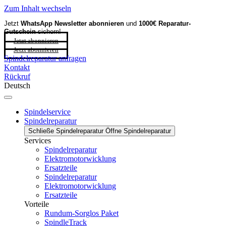
Zum Inhalt wechseln
Jetzt
WhatsApp Newsletter
abonnieren
und
1000€ Reparatur-
Gutschein
sichern!
Jetzt abonnieren
Jetzt abonnieren
Spindelreparatur anfragen
Kontakt
Rückruf
Deutsch
Spindelservice
Spindelreparatur
Schließe Spindelreparatur
Öffne Spindelreparatur
Services
Spindelreparatur
Elektromotorwicklung
Ersatzteile
Spindelreparatur
Elektromotorwicklung
Ersatzteile
Vorteile
Rundum-Sorglos Paket
SpindleTrack