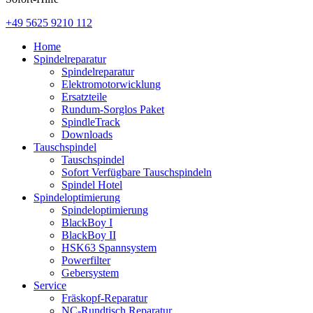
+49 5625 9210 112
Home
Spindelreparatur
Spindelreparatur
Elektromotorwicklung
Ersatzteile
Rundum-Sorglos Paket
SpindleTrack
Downloads
Tauschspindel
Tauschspindel
Sofort Verfügbare Tauschspindeln
Spindel Hotel
Spindeloptimierung
Spindeloptimierung
BlackBoy I
BlackBoy II
HSK63 Spannsystem
Powerfilter
Gebersystem
Service
Fräskopf-Reparatur
NC-Rundtisch Reparatur