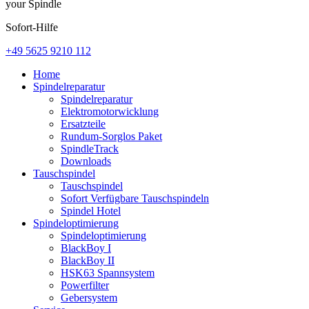
your Spindle
Sofort-Hilfe
+49 5625 9210 112
Home
Spindelreparatur
Spindelreparatur
Elektromotorwicklung
Ersatzteile
Rundum-Sorglos Paket
SpindleTrack
Downloads
Tauschspindel
Tauschspindel
Sofort Verfügbare Tauschspindeln
Spindel Hotel
Spindeloptimierung
Spindeloptimierung
BlackBoy I
BlackBoy II
HSK63 Spannsystem
Powerfilter
Gebersystem