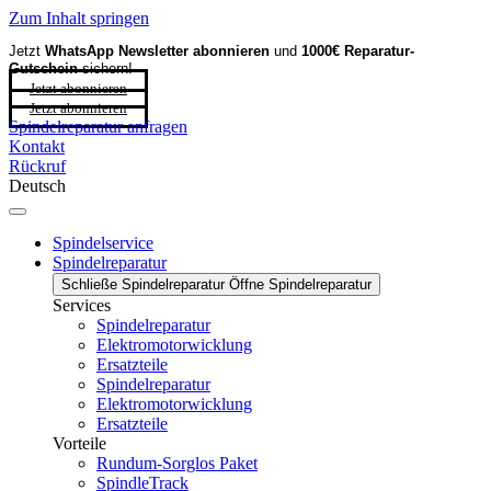
Zum Inhalt springen
Jetzt
WhatsApp Newsletter
abonnieren
und
1000€ Reparatur-
Gutschein
sichern!
Jetzt abonnieren
Jetzt abonnieren
Spindelreparatur anfragen
Kontakt
Rückruf
Deutsch
Spindelservice
Spindelreparatur
Schließe Spindelreparatur
Öffne Spindelreparatur
Services
Spindelreparatur
Elektromotorwicklung
Ersatzteile
Spindelreparatur
Elektromotorwicklung
Ersatzteile
Vorteile
Rundum-Sorglos Paket
SpindleTrack