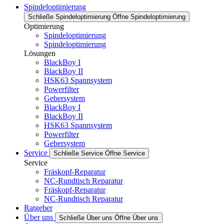
Spindeloptimierung
Schließe Spindeloptimierung
Öffne Spindeloptimierung
Optimierung
Spindeloptimierung
Spindeloptimierung
Lösungen
BlackBoy I
BlackBoy II
HSK63 Spannsystem
Powerfilter
Gebersystem
BlackBoy I
BlackBoy II
HSK63 Spannsystem
Powerfilter
Gebersystem
Service
Schließe Service
Öffne Service
Service
Fräskopf-Reparatur
NC-Rundtisch Reparatur
Fräskopf-Reparatur
NC-Rundtisch Reparatur
Ratgeber
Über uns
Schließe Über uns
Öffne Über uns