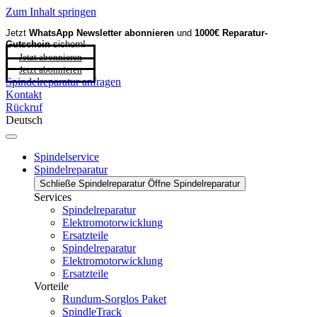
Zum Inhalt springen
Jetzt
WhatsApp Newsletter
abonnieren
und
1000€ Reparatur-
Gutschein
sichern!
Jetzt abonnieren
Jetzt abonnieren
Spindelreparatur anfragen
Kontakt
Rückruf
Deutsch
Spindelservice
Spindelreparatur
Schließe Spindelreparatur
Öffne Spindelreparatur
Services
Spindelreparatur
Elektromotorwicklung
Ersatzteile
Spindelreparatur
Elektromotorwicklung
Ersatzteile
Vorteile
Rundum-Sorglos Paket
SpindleTrack