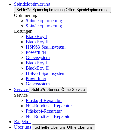
Spindeloptimierung
Schließe Spindeloptimierung
Öffne Spindeloptimierung
Optimierung
Spindeloptimierung
Spindeloptimierung
Lösungen
BlackBoy I
BlackBoy II
HSK63 Spannsystem
Powerfilter
Gebersystem
BlackBoy I
BlackBoy II
HSK63 Spannsystem
Powerfilter
Gebersystem
Service
Schließe Service
Öffne Service
Service
Fräskopf-Reparatur
NC-Rundtisch Reparatur
Fräskopf-Reparatur
NC-Rundtisch Reparatur
Ratgeber
Über uns
Schließe Über uns
Öffne Über uns