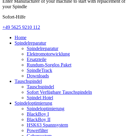
Enter Manufacturer of your machine to start with replacement of
your Spindle
Sofort-Hilfe
+49 5625 9210 112
Home
Spindelreparatur
Spindelreparatur
Elektromotorwicklung
Ersatzteile
Rundum-Sorglos Paket
SpindleTrack
Downloads
Tauschspindel
Tauschspindel
Sofort Verfügbare Tauschspindeln
Spindel Hotel
Spindeloptimierung
Spindeloptimierung
BlackBoy I
BlackBoy II
HSK63 Spannsystem
Powerfilter
Gebersystem