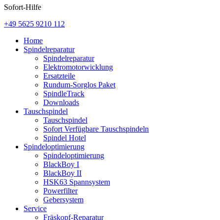
Sofort-Hilfe
+49 5625 9210 112
Home
Spindelreparatur
Spindelreparatur
Elektromotorwicklung
Ersatzteile
Rundum-Sorglos Paket
SpindleTrack
Downloads
Tauschspindel
Tauschspindel
Sofort Verfügbare Tauschspindeln
Spindel Hotel
Spindeloptimierung
Spindeloptimierung
BlackBoy I
BlackBoy II
HSK63 Spannsystem
Powerfilter
Gebersystem
Service
Fräskopf-Reparatur