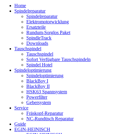
Home
Spindelreparatur
Spindelreparatur
Elektromotorwicklung
Ersatzteile
Rundum-Sorglos Paket
SpindleTrack
Downloads
Tauschspindel
Tauschspindel
Sofort Verfügbare Tauschspindeln
Spindel Hotel
Spindeloptimierung
Spindeloptimierung
BlackBoy I
BlackBoy II
HSK63 Spannsystem
Powerfilter
Gebersystem
Service
Fräskopf-Reparatur
NC-Rundtisch Reparatur
Guide
EGIN-HEINISCH