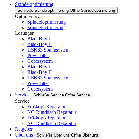
Spindeloptimierung
Schließe Spindeloptimierung
Öffne Spindeloptimierung
Optimierung
Spindeloptimierung
Spindeloptimierung
Lösungen
BlackBoy I
BlackBoy II
HSK63 Spannsystem
Powerfilter
Gebersystem
BlackBoy I
BlackBoy II
HSK63 Spannsystem
Powerfilter
Gebersystem
Service
Schließe Service
Öffne Service
Service
Fräskopf-Reparatur
NC-Rundtisch Reparatur
Fräskopf-Reparatur
NC-Rundtisch Reparatur
Ratgeber
Über uns
Schließe Über uns
Öffne Über uns