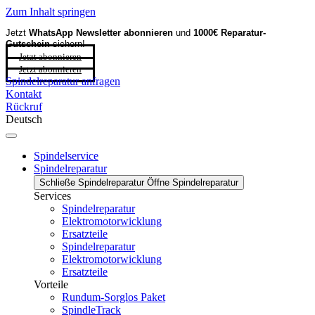
Zum Inhalt springen
Jetzt
WhatsApp Newsletter
abonnieren
und
1000€ Reparatur-
Gutschein
sichern!
Jetzt abonnieren
Jetzt abonnieren
Spindelreparatur anfragen
Kontakt
Rückruf
Deutsch
Spindelservice
Spindelreparatur
Schließe Spindelreparatur
Öffne Spindelreparatur
Services
Spindelreparatur
Elektromotorwicklung
Ersatzteile
Spindelreparatur
Elektromotorwicklung
Ersatzteile
Vorteile
Rundum-Sorglos Paket
SpindleTrack