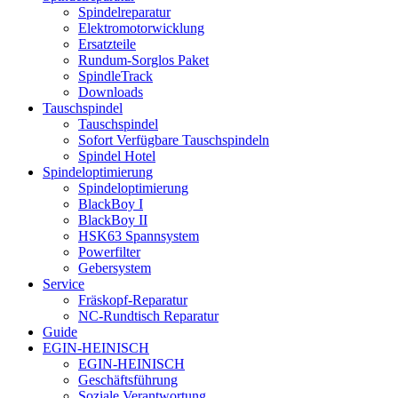
Spindelreparatur
Elektromotorwicklung
Ersatzteile
Rundum-Sorglos Paket
SpindleTrack
Downloads
Tauschspindel
Tauschspindel
Sofort Verfügbare Tauschspindeln
Spindel Hotel
Spindeloptimierung
Spindeloptimierung
BlackBoy I
BlackBoy II
HSK63 Spannsystem
Powerfilter
Gebersystem
Service
Fräskopf-Reparatur
NC-Rundtisch Reparatur
Guide
EGIN-HEINISCH
EGIN-HEINISCH
Geschäftsführung
Soziale Verantwortung