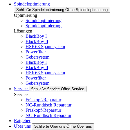
Spindeloptimierung
Schließe Spindeloptimierung
Öffne Spindeloptimierung
Optimierung
Spindeloptimierung
Spindeloptimierung
Lösungen
BlackBoy I
BlackBoy II
HSK63 Spannsystem
Powerfilter
Gebersystem
BlackBoy I
BlackBoy II
HSK63 Spannsystem
Powerfilter
Gebersystem
Service
Schließe Service
Öffne Service
Service
Fräskopf-Reparatur
NC-Rundtisch Reparatur
Fräskopf-Reparatur
NC-Rundtisch Reparatur
Ratgeber
Über uns
Schließe Über uns
Öffne Über uns