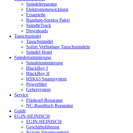
Spindelreparatur
Elektromotorwicklung
Ersatzteile
Rundum-Sorglos Paket
SpindleTrack
Downloads
Tauschspindel
Tauschspindel
Sofort Verfügbare Tauschspindeln
Spindel Hotel
Spindeloptimierung
Spindeloptimierung
BlackBoy I
BlackBoy II
HSK63 Spannsystem
Powerfilter
Gebersystem
Service
Fräskopf-Reparatur
NC-Rundtisch Reparatur
Guide
EGIN-HEINISCH
EGIN-HEINISCH
Geschäftsführung
Soziale Verantwortung