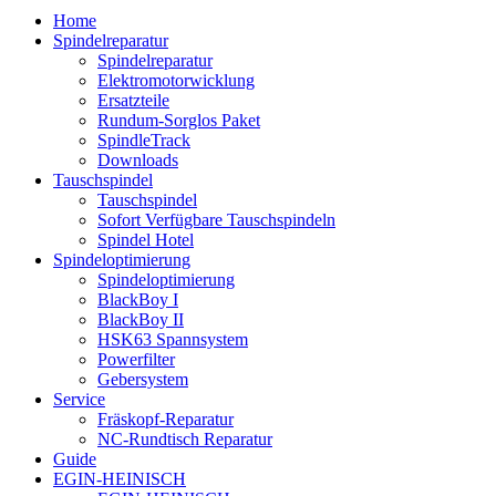
Home
Spindelreparatur
Spindelreparatur
Elektromotorwicklung
Ersatzteile
Rundum-Sorglos Paket
SpindleTrack
Downloads
Tauschspindel
Tauschspindel
Sofort Verfügbare Tauschspindeln
Spindel Hotel
Spindeloptimierung
Spindeloptimierung
BlackBoy I
BlackBoy II
HSK63 Spannsystem
Powerfilter
Gebersystem
Service
Fräskopf-Reparatur
NC-Rundtisch Reparatur
Guide
EGIN-HEINISCH