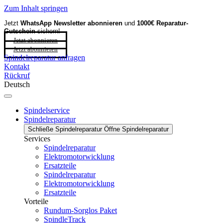
Zum Inhalt springen
Jetzt
WhatsApp Newsletter
abonnieren
und
1000€ Reparatur-
Gutschein
sichern!
Jetzt abonnieren
Jetzt abonnieren
Spindelreparatur anfragen
Kontakt
Rückruf
Deutsch
Spindelservice
Spindelreparatur
Schließe Spindelreparatur
Öffne Spindelreparatur
Services
Spindelreparatur
Elektromotorwicklung
Ersatzteile
Spindelreparatur
Elektromotorwicklung
Ersatzteile
Vorteile
Rundum-Sorglos Paket
SpindleTrack