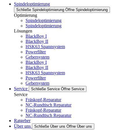
Spindeloptimierung
Schließe Spindeloptimierung
Öffne Spindeloptimierung
Optimierung
Spindeloptimierung
Spindeloptimierung
Lösungen
BlackBoy I
BlackBoy II
HSK63 Spannsystem
Powerfilter
Gebersystem
BlackBoy I
BlackBoy II
HSK63 Spannsystem
Powerfilter
Gebersystem
Service
Schließe Service
Öffne Service
Service
Fräskopf-Reparatur
NC-Rundtisch Reparatur
Fräskopf-Reparatur
NC-Rundtisch Reparatur
Ratgeber
Über uns
Schließe Über uns
Öffne Über uns