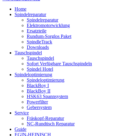
Home
Spindelreparatur
Spindelreparatur
Elektromotorwicklung
Ersatzteile
Rundum-Sorglos Paket
SpindleTrack
Downloads
Tauschspindel
Tauschspindel
Sofort Verfügbare Tauschspindeln
Spindel Hotel
Spindeloptimierung
Spindeloptimierung
BlackBoy I
BlackBoy II
HSK63 Spannsystem
Powerfilter
Gebersystem
Service
Fräskopf-Reparatur
NC-Rundtisch Reparatur
Guide
EGIN-HEINISCH