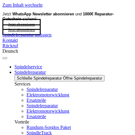
Zum Inhalt wechseln
Jetzt
WhatsApp Newsletter
abonnieren
und
1000€ Reparatur-
Gutschein
sichern!
Jetzt abonnieren
Jetzt abonnieren
Spindelreparatur anfragen
Kontakt
Rückruf
Deutsch
Spindelservice
Spindelreparatur
Schließe Spindelreparatur
Öffne Spindelreparatur
Services
Spindelreparatur
Elektromotorwicklung
Ersatzteile
Spindelreparatur
Elektromotorwicklung
Ersatzteile
Vorteile
Rundum-Sorglos Paket
SpindleTrack