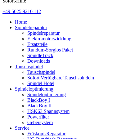
Sofort-Hilfe
+49 5625 9210 112
Home
Spindelreparatur
Spindelreparatur
Elektromotorwicklung
Ersatzteile
Rundum-Sorglos Paket
SpindleTrack
Downloads
Tauschspindel
Tauschspindel
Sofort Verfügbare Tauschspindeln
Spindel Hotel
Spindeloptimierung
Spindeloptimierung
BlackBoy I
BlackBoy II
HSK63 Spannsystem
Powerfilter
Gebersystem
Service
Fräskopf-Reparatur