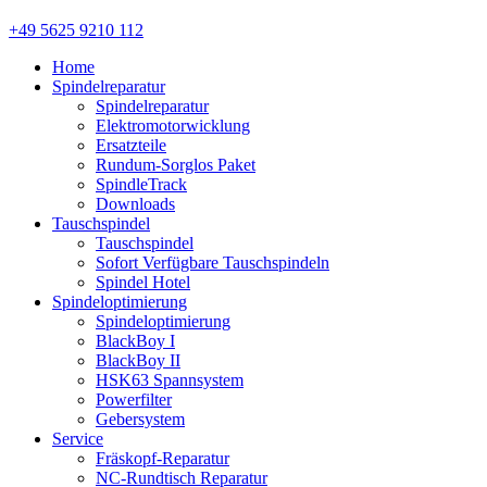
+49 5625 9210 112
Home
Spindelreparatur
Spindelreparatur
Elektromotorwicklung
Ersatzteile
Rundum-Sorglos Paket
SpindleTrack
Downloads
Tauschspindel
Tauschspindel
Sofort Verfügbare Tauschspindeln
Spindel Hotel
Spindeloptimierung
Spindeloptimierung
BlackBoy I
BlackBoy II
HSK63 Spannsystem
Powerfilter
Gebersystem
Service
Fräskopf-Reparatur
NC-Rundtisch Reparatur