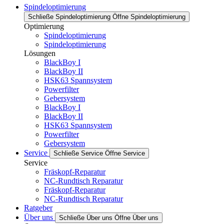
Spindeloptimierung
Schließe Spindeloptimierung
Öffne Spindeloptimierung
Optimierung
Spindeloptimierung
Spindeloptimierung
Lösungen
BlackBoy I
BlackBoy II
HSK63 Spannsystem
Powerfilter
Gebersystem
BlackBoy I
BlackBoy II
HSK63 Spannsystem
Powerfilter
Gebersystem
Service
Schließe Service
Öffne Service
Service
Fräskopf-Reparatur
NC-Rundtisch Reparatur
Fräskopf-Reparatur
NC-Rundtisch Reparatur
Ratgeber
Über uns
Schließe Über uns
Öffne Über uns