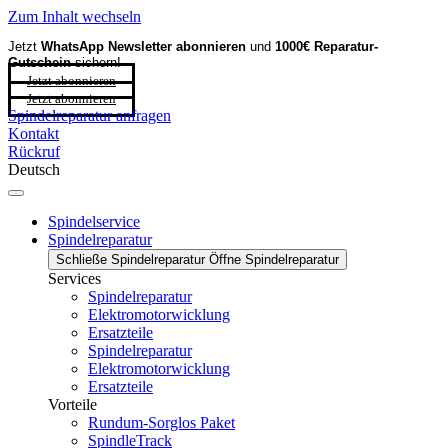
Zum Inhalt wechseln
Jetzt
WhatsApp Newsletter
abonnieren
und
1000€ Reparatur-
Gutschein
sichern!
Jetzt abonnieren
Jetzt abonnieren
Spindelreparatur anfragen
Kontakt
Rückruf
Deutsch
Spindelservice
Spindelreparatur
Schließe Spindelreparatur
Öffne Spindelreparatur
Services
Spindelreparatur
Elektromotorwicklung
Ersatzteile
Spindelreparatur
Elektromotorwicklung
Ersatzteile
Vorteile
Rundum-Sorglos Paket
SpindleTrack