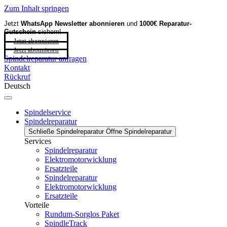
Zum Inhalt springen
Jetzt
WhatsApp Newsletter
abonnieren
und
1000€ Reparatur-
Gutschein
sichern!
Jetzt abonnieren
Jetzt abonnieren
Spindelreparatur anfragen
Kontakt
Rückruf
Deutsch
Spindelservice
Spindelreparatur
Schließe Spindelreparatur
Öffne Spindelreparatur
Services
Spindelreparatur
Elektromotorwicklung
Ersatzteile
Spindelreparatur
Elektromotorwicklung
Ersatzteile
Vorteile
Rundum-Sorglos Paket
SpindleTrack