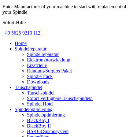
Enter Manufacturer of your machine to start with replacement of
your Spindle
Sofort-Hilfe
+49 5625 9210 112
Home
Spindelreparatur
Spindelreparatur
Elektromotorwicklung
Ersatzteile
Rundum-Sorglos Paket
SpindleTrack
Downloads
Tauschspindel
Tauschspindel
Sofort Verfügbare Tauschspindeln
Spindel Hotel
Spindeloptimierung
Spindeloptimierung
BlackBoy I
BlackBoy II
HSK63 Spannsystem
Powerfilter