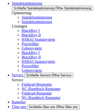
Spindeloptimierung
Schließe Spindeloptimierung
Öffne Spindeloptimierung
Optimierung
Spindeloptimierung
Spindeloptimierung
Lösungen
BlackBoy I
BlackBoy II
HSK63 Spannsystem
Powerfilter
Gebersystem
BlackBoy I
BlackBoy II
HSK63 Spannsystem
Powerfilter
Gebersystem
Service
Schließe Service
Öffne Service
Service
Fräskopf-Reparatur
NC-Rundtisch Reparatur
Fräskopf-Reparatur
NC-Rundtisch Reparatur
Ratgeber
Über uns
Schließe Über uns
Öffne Über uns