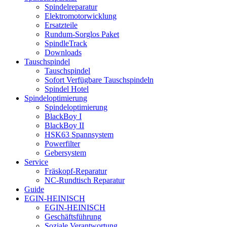
Spindelreparatur
Elektromotorwicklung
Ersatzteile
Rundum-Sorglos Paket
SpindleTrack
Downloads
Tauschspindel
Tauschspindel
Sofort Verfügbare Tauschspindeln
Spindel Hotel
Spindeloptimierung
Spindeloptimierung
BlackBoy I
BlackBoy II
HSK63 Spannsystem
Powerfilter
Gebersystem
Service
Fräskopf-Reparatur
NC-Rundtisch Reparatur
Guide
EGIN-HEINISCH
EGIN-HEINISCH
Geschäftsführung
Soziale Verantwortung