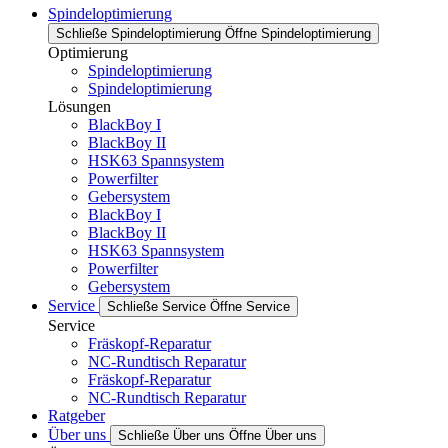
Spindeloptimierung
Schließe Spindeloptimierung
Öffne Spindeloptimierung
Optimierung
Spindeloptimierung
Spindeloptimierung
Lösungen
BlackBoy I
BlackBoy II
HSK63 Spannsystem
Powerfilter
Gebersystem
BlackBoy I
BlackBoy II
HSK63 Spannsystem
Powerfilter
Gebersystem
Service
Schließe Service
Öffne Service
Service
Fräskopf-Reparatur
NC-Rundtisch Reparatur
Fräskopf-Reparatur
NC-Rundtisch Reparatur
Ratgeber
Über uns
Schließe Über uns
Öffne Über uns