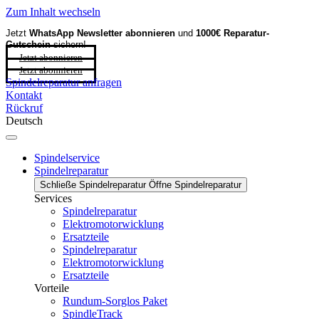
Zum Inhalt wechseln
Jetzt
WhatsApp Newsletter
abonnieren
und
1000€ Reparatur-
Gutschein
sichern!
Jetzt abonnieren
Jetzt abonnieren
Spindelreparatur anfragen
Kontakt
Rückruf
Deutsch
Spindelservice
Spindelreparatur
Schließe Spindelreparatur
Öffne Spindelreparatur
Services
Spindelreparatur
Elektromotorwicklung
Ersatzteile
Spindelreparatur
Elektromotorwicklung
Ersatzteile
Vorteile
Rundum-Sorglos Paket
SpindleTrack