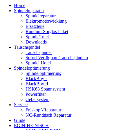
Home
Spindelreparatur
Spindelreparatur
Elektromotorwicklung
Ersatzteile
Rundum-Sorglos Paket
SpindleTrack
Downloads
Tauschspindel
Tauschspindel
Sofort Verfügbare Tauschspindeln
Spindel Hotel
Spindeloptimierung
Spindeloptimierung
BlackBoy I
BlackBoy II
HSK63 Spannsystem
Powerfilter
Gebersystem
Service
Fräskopf-Reparatur
NC-Rundtisch Reparatur
Guide
EGIN-HEINISCH