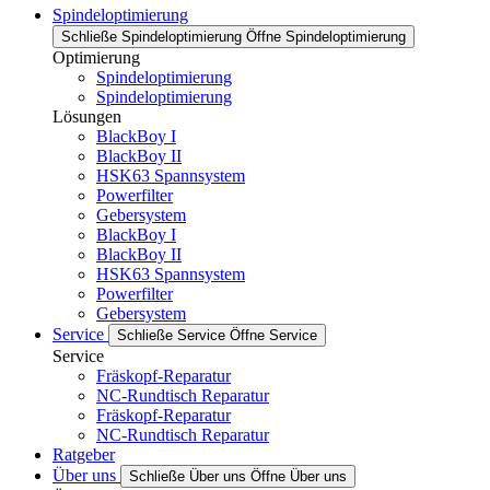
Spindeloptimierung
Schließe Spindeloptimierung
Öffne Spindeloptimierung
Optimierung
Spindeloptimierung
Spindeloptimierung
Lösungen
BlackBoy I
BlackBoy II
HSK63 Spannsystem
Powerfilter
Gebersystem
BlackBoy I
BlackBoy II
HSK63 Spannsystem
Powerfilter
Gebersystem
Service
Schließe Service
Öffne Service
Service
Fräskopf-Reparatur
NC-Rundtisch Reparatur
Fräskopf-Reparatur
NC-Rundtisch Reparatur
Ratgeber
Über uns
Schließe Über uns
Öffne Über uns