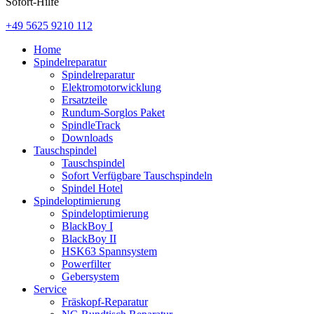
Sofort-Hilfe
+49 5625 9210 112
Home
Spindelreparatur
Spindelreparatur
Elektromotorwicklung
Ersatzteile
Rundum-Sorglos Paket
SpindleTrack
Downloads
Tauschspindel
Tauschspindel
Sofort Verfügbare Tauschspindeln
Spindel Hotel
Spindeloptimierung
Spindeloptimierung
BlackBoy I
BlackBoy II
HSK63 Spannsystem
Powerfilter
Gebersystem
Service
Fräskopf-Reparatur