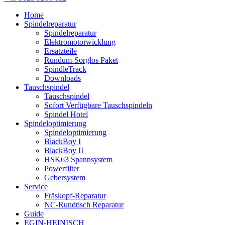
Home
Spindelreparatur
Spindelreparatur
Elektromotorwicklung
Ersatzteile
Rundum-Sorglos Paket
SpindleTrack
Downloads
Tauschspindel
Tauschspindel
Sofort Verfügbare Tauschspindeln
Spindel Hotel
Spindeloptimierung
Spindeloptimierung
BlackBoy I
BlackBoy II
HSK63 Spannsystem
Powerfilter
Gebersystem
Service
Fräskopf-Reparatur
NC-Rundtisch Reparatur
Guide
EGIN-HEINISCH