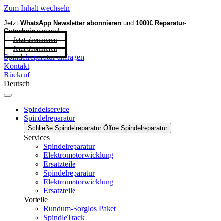
Zum Inhalt wechseln
Jetzt
WhatsApp Newsletter
abonnieren
und
1000€ Reparatur-
Gutschein
sichern!
Jetzt abonnieren
Jetzt abonnieren
Spindelreparatur anfragen
Kontakt
Rückruf
Deutsch
Spindelservice
Spindelreparatur
Schließe Spindelreparatur
Öffne Spindelreparatur
Services
Spindelreparatur
Elektromotorwicklung
Ersatzteile
Spindelreparatur
Elektromotorwicklung
Ersatzteile
Vorteile
Rundum-Sorglos Paket
SpindleTrack