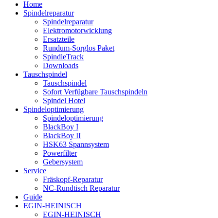
Home
Spindelreparatur
Spindelreparatur
Elektromotorwicklung
Ersatzteile
Rundum-Sorglos Paket
SpindleTrack
Downloads
Tauschspindel
Tauschspindel
Sofort Verfügbare Tauschspindeln
Spindel Hotel
Spindeloptimierung
Spindeloptimierung
BlackBoy I
BlackBoy II
HSK63 Spannsystem
Powerfilter
Gebersystem
Service
Fräskopf-Reparatur
NC-Rundtisch Reparatur
Guide
EGIN-HEINISCH
EGIN-HEINISCH