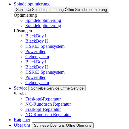
Spindeloptimierung
Schließe Spindeloptimierung
Öffne Spindeloptimierung
Optimierung
Spindeloptimierung
Spindeloptimierung
Lösungen
BlackBoy I
BlackBoy II
HSK63 Spannsystem
Powerfilter
Gebersystem
BlackBoy I
BlackBoy II
HSK63 Spannsystem
Powerfilter
Gebersystem
Service
Schließe Service
Öffne Service
Service
Fräskopf-Reparatur
NC-Rundtisch Reparatur
Fräskopf-Reparatur
NC-Rundtisch Reparatur
Ratgeber
Über uns
Schließe Über uns
Öffne Über uns