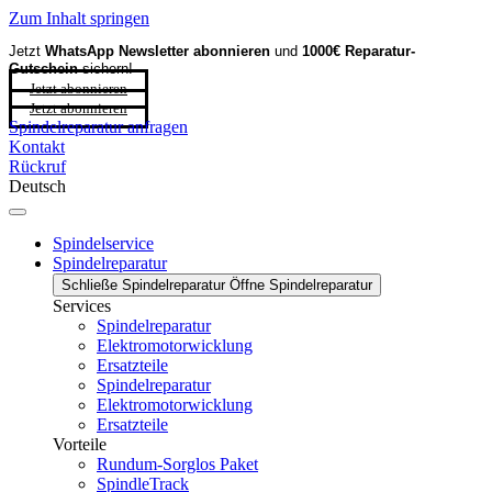
Zum Inhalt springen
Jetzt
WhatsApp Newsletter
abonnieren
und
1000€ Reparatur-
Gutschein
sichern!
Jetzt abonnieren
Jetzt abonnieren
Spindelreparatur anfragen
Kontakt
Rückruf
Deutsch
Spindelservice
Spindelreparatur
Schließe Spindelreparatur
Öffne Spindelreparatur
Services
Spindelreparatur
Elektromotorwicklung
Ersatzteile
Spindelreparatur
Elektromotorwicklung
Ersatzteile
Vorteile
Rundum-Sorglos Paket
SpindleTrack