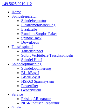
+49 5625 9210 112
Home
Spindelreparatur
Spindelreparatur
Elektromotorwicklung
Ersatzteile
Rundum-Sorglos Paket
SpindleTrack
Downloads
Tauschspindel
Tauschspindel
Sofort Verfügbare Tauschspindeln
Spindel Hotel
Spindeloptimierung
Spindeloptimierung
BlackBoy I
BlackBoy II
HSK63 Spannsystem
Powerfilter
Gebersystem
Service
Fräskopf-Reparatur
NC-Rundtisch Reparatur
Guide