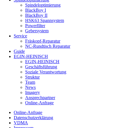
Spindeloptimierung
BlackBoy I
BlackBoy II
HSK63 Spannsystem
Powerfilter
Gebersystem
Service
Fräskopf-Reparatur
NC-Rundtisch Reparatur
Guide
EGIN-HEINISCH
EGIN-HEINISCH
Geschäftsführung
Soziale Verantwortung
Struktur
Team
News
Imagery
Ansprechpartner
Online-Anfrage
Online-Anfrage
Datenschutzerklärung
VDMA
Impressum