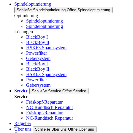
Spindeloptimierung
Schließe Spindeloptimierung
Öffne Spindeloptimierung
Optimierung
Spindeloptimierung
Spindeloptimierung
Lösungen
BlackBoy I
BlackBoy II
HSK63 Spannsystem
Powerfilter
Gebersystem
BlackBoy I
BlackBoy II
HSK63 Spannsystem
Powerfilter
Gebersystem
Service
Schließe Service
Öffne Service
Service
Fräskopf-Reparatur
NC-Rundtisch Reparatur
Fräskopf-Reparatur
NC-Rundtisch Reparatur
Ratgeber
Über uns
Schließe Über uns
Öffne Über uns