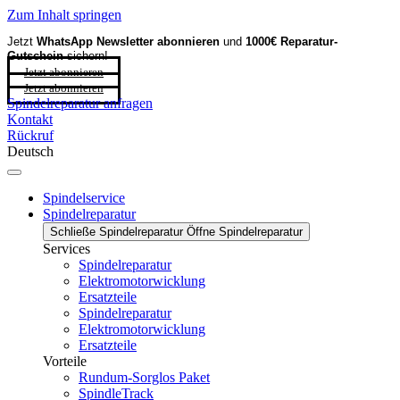
Zum Inhalt springen
Jetzt
WhatsApp Newsletter
abonnieren
und
1000€ Reparatur-
Gutschein
sichern!
Jetzt abonnieren
Jetzt abonnieren
Spindelreparatur anfragen
Kontakt
Rückruf
Deutsch
Spindelservice
Spindelreparatur
Schließe Spindelreparatur
Öffne Spindelreparatur
Services
Spindelreparatur
Elektromotorwicklung
Ersatzteile
Spindelreparatur
Elektromotorwicklung
Ersatzteile
Vorteile
Rundum-Sorglos Paket
SpindleTrack