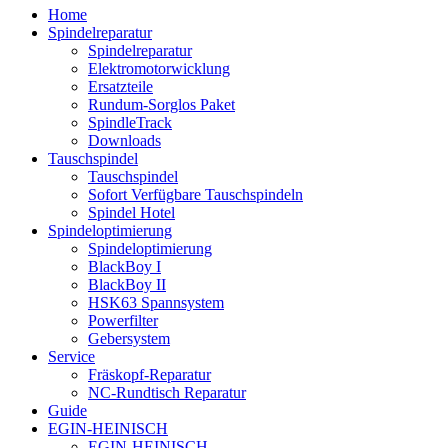
Home
Spindelreparatur
Spindelreparatur
Elektromotorwicklung
Ersatzteile
Rundum-Sorglos Paket
SpindleTrack
Downloads
Tauschspindel
Tauschspindel
Sofort Verfügbare Tauschspindeln
Spindel Hotel
Spindeloptimierung
Spindeloptimierung
BlackBoy I
BlackBoy II
HSK63 Spannsystem
Powerfilter
Gebersystem
Service
Fräskopf-Reparatur
NC-Rundtisch Reparatur
Guide
EGIN-HEINISCH
EGIN-HEINISCH