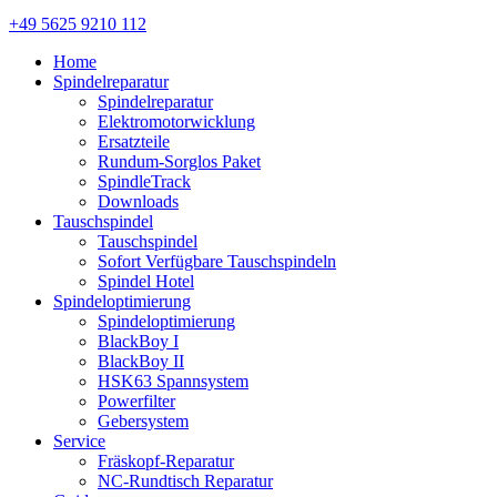
+49 5625 9210 112
Home
Spindelreparatur
Spindelreparatur
Elektromotorwicklung
Ersatzteile
Rundum-Sorglos Paket
SpindleTrack
Downloads
Tauschspindel
Tauschspindel
Sofort Verfügbare Tauschspindeln
Spindel Hotel
Spindeloptimierung
Spindeloptimierung
BlackBoy I
BlackBoy II
HSK63 Spannsystem
Powerfilter
Gebersystem
Service
Fräskopf-Reparatur
NC-Rundtisch Reparatur