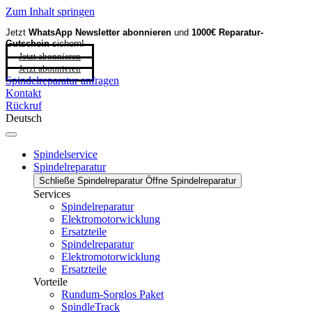
Zum Inhalt springen
Jetzt
WhatsApp Newsletter
abonnieren
und
1000€ Reparatur-
Gutschein
sichern!
Jetzt abonnieren
Jetzt abonnieren
Spindelreparatur anfragen
Kontakt
Rückruf
Deutsch
Spindelservice
Spindelreparatur
Schließe Spindelreparatur
Öffne Spindelreparatur
Services
Spindelreparatur
Elektromotorwicklung
Ersatzteile
Spindelreparatur
Elektromotorwicklung
Ersatzteile
Vorteile
Rundum-Sorglos Paket
SpindleTrack