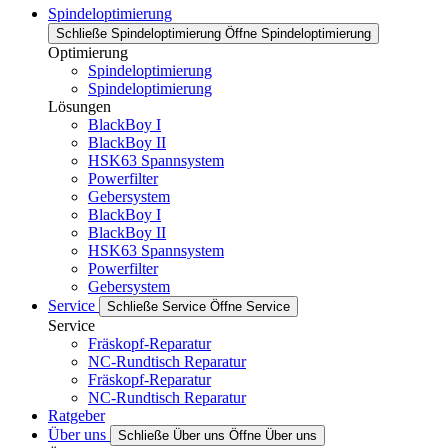
Spindeloptimierung
Schließe Spindeloptimierung
Öffne Spindeloptimierung
Optimierung
Spindeloptimierung
Spindeloptimierung
Lösungen
BlackBoy I
BlackBoy II
HSK63 Spannsystem
Powerfilter
Gebersystem
BlackBoy I
BlackBoy II
HSK63 Spannsystem
Powerfilter
Gebersystem
Service
Schließe Service
Öffne Service
Service
Fräskopf-Reparatur
NC-Rundtisch Reparatur
Fräskopf-Reparatur
NC-Rundtisch Reparatur
Ratgeber
Über uns
Schließe Über uns
Öffne Über uns