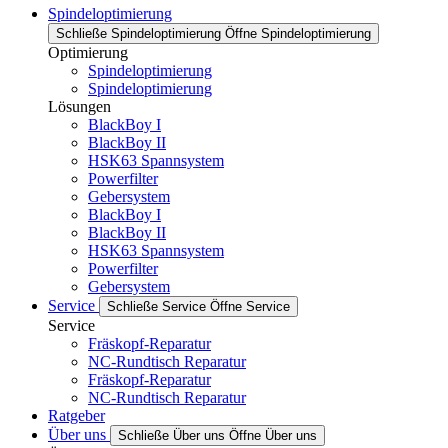
Spindeloptimierung
Schließe Spindeloptimierung
Öffne Spindeloptimierung
Optimierung
Spindeloptimierung
Spindeloptimierung
Lösungen
BlackBoy I
BlackBoy II
HSK63 Spannsystem
Powerfilter
Gebersystem
BlackBoy I
BlackBoy II
HSK63 Spannsystem
Powerfilter
Gebersystem
Service
Schließe Service
Öffne Service
Service
Fräskopf-Reparatur
NC-Rundtisch Reparatur
Fräskopf-Reparatur
NC-Rundtisch Reparatur
Ratgeber
Über uns
Schließe Über uns
Öffne Über uns