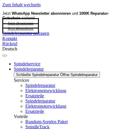
Zum Inhalt wechseln
Jetzt
WhatsApp Newsletter
abonnieren
und
1000€ Reparatur-
Gutschein
sichern!
Jetzt abonnieren
Jetzt abonnieren
Spindelreparatur anfragen
Kontakt
Rückruf
Deutsch
Spindelservice
Spindelreparatur
Schließe Spindelreparatur
Öffne Spindelreparatur
Services
Spindelreparatur
Elektromotorwicklung
Ersatzteile
Spindelreparatur
Elektromotorwicklung
Ersatzteile
Vorteile
Rundum-Sorglos Paket
SpindleTrack