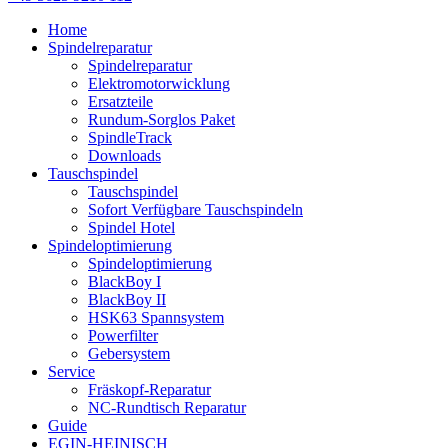
Home
Spindelreparatur
Spindelreparatur
Elektromotorwicklung
Ersatzteile
Rundum-Sorglos Paket
SpindleTrack
Downloads
Tauschspindel
Tauschspindel
Sofort Verfügbare Tauschspindeln
Spindel Hotel
Spindeloptimierung
Spindeloptimierung
BlackBoy I
BlackBoy II
HSK63 Spannsystem
Powerfilter
Gebersystem
Service
Fräskopf-Reparatur
NC-Rundtisch Reparatur
Guide
EGIN-HEINISCH