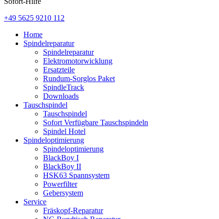
Sofort-Hilfe
+49 5625 9210 112
Home
Spindelreparatur
Spindelreparatur
Elektromotorwicklung
Ersatzteile
Rundum-Sorglos Paket
SpindleTrack
Downloads
Tauschspindel
Tauschspindel
Sofort Verfügbare Tauschspindeln
Spindel Hotel
Spindeloptimierung
Spindeloptimierung
BlackBoy I
BlackBoy II
HSK63 Spannsystem
Powerfilter
Gebersystem
Service
Fräskopf-Reparatur