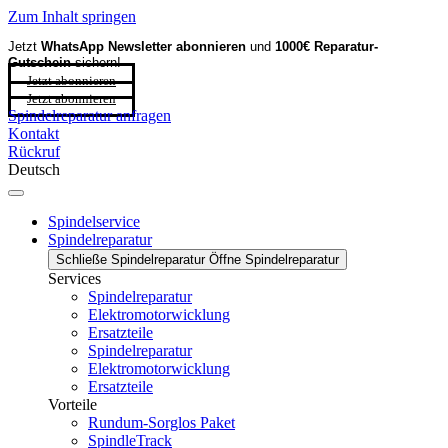
Zum Inhalt springen
Jetzt
WhatsApp Newsletter
abonnieren
und
1000€ Reparatur-
Gutschein
sichern!
Jetzt abonnieren
Jetzt abonnieren
Spindelreparatur anfragen
Kontakt
Rückruf
Deutsch
Spindelservice
Spindelreparatur
Schließe Spindelreparatur
Öffne Spindelreparatur
Services
Spindelreparatur
Elektromotorwicklung
Ersatzteile
Spindelreparatur
Elektromotorwicklung
Ersatzteile
Vorteile
Rundum-Sorglos Paket
SpindleTrack