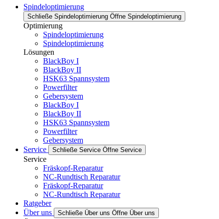
Spindeloptimierung
Schließe Spindeloptimierung
Öffne Spindeloptimierung
Optimierung
Spindeloptimierung
Spindeloptimierung
Lösungen
BlackBoy I
BlackBoy II
HSK63 Spannsystem
Powerfilter
Gebersystem
BlackBoy I
BlackBoy II
HSK63 Spannsystem
Powerfilter
Gebersystem
Service
Schließe Service
Öffne Service
Service
Fräskopf-Reparatur
NC-Rundtisch Reparatur
Fräskopf-Reparatur
NC-Rundtisch Reparatur
Ratgeber
Über uns
Schließe Über uns
Öffne Über uns