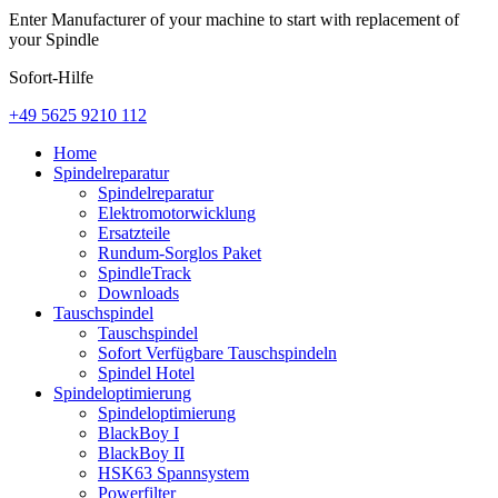
Enter Manufacturer of your machine to start with replacement of
your Spindle
Sofort-Hilfe
+49 5625 9210 112
Home
Spindelreparatur
Spindelreparatur
Elektromotorwicklung
Ersatzteile
Rundum-Sorglos Paket
SpindleTrack
Downloads
Tauschspindel
Tauschspindel
Sofort Verfügbare Tauschspindeln
Spindel Hotel
Spindeloptimierung
Spindeloptimierung
BlackBoy I
BlackBoy II
HSK63 Spannsystem
Powerfilter