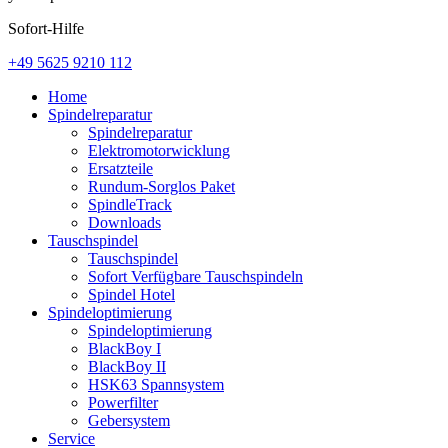
Sofort-Hilfe
+49 5625 9210 112
Home
Spindelreparatur
Spindelreparatur
Elektromotorwicklung
Ersatzteile
Rundum-Sorglos Paket
SpindleTrack
Downloads
Tauschspindel
Tauschspindel
Sofort Verfügbare Tauschspindeln
Spindel Hotel
Spindeloptimierung
Spindeloptimierung
BlackBoy I
BlackBoy II
HSK63 Spannsystem
Powerfilter
Gebersystem
Service