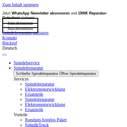
Zum Inhalt springen
Jetzt
WhatsApp Newsletter
abonnieren
und
1000€ Reparatur-
Gutschein
sichern!
Jetzt abonnieren
Jetzt abonnieren
Spindelreparatur anfragen
Kontakt
Rückruf
Deutsch
Spindelservice
Spindelreparatur
Schließe Spindelreparatur
Öffne Spindelreparatur
Services
Spindelreparatur
Elektromotorwicklung
Ersatzteile
Spindelreparatur
Elektromotorwicklung
Ersatzteile
Vorteile
Rundum-Sorglos Paket
SpindleTrack