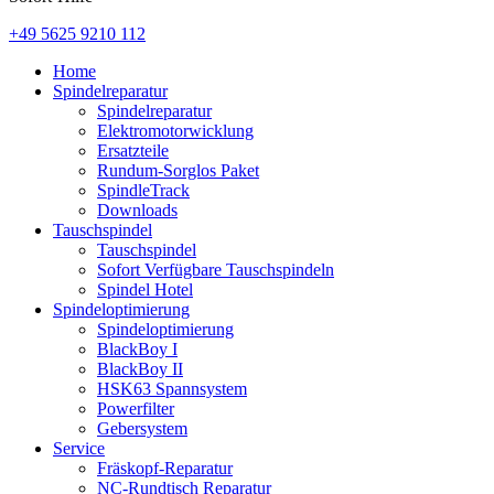
+49 5625 9210 112
Home
Spindelreparatur
Spindelreparatur
Elektromotorwicklung
Ersatzteile
Rundum-Sorglos Paket
SpindleTrack
Downloads
Tauschspindel
Tauschspindel
Sofort Verfügbare Tauschspindeln
Spindel Hotel
Spindeloptimierung
Spindeloptimierung
BlackBoy I
BlackBoy II
HSK63 Spannsystem
Powerfilter
Gebersystem
Service
Fräskopf-Reparatur
NC-Rundtisch Reparatur