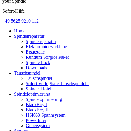
your Spindle
Sofort-Hilfe
+49 5625 9210 112
Home
Spindelreparatur
Spindelreparatur
Elektromotorwicklung
Ersatzteile
Rundum-Sorglos Paket
SpindleTrack
Downloads
Tauschspindel
Tauschspindel
Sofort Verfügbare Tauschspindeln
Spindel Hotel
Spindeloptimierung
Spindeloptimierung
BlackBoy I
BlackBoy II
HSK63 Spannsystem
Powerfilter
Gebersystem
Service