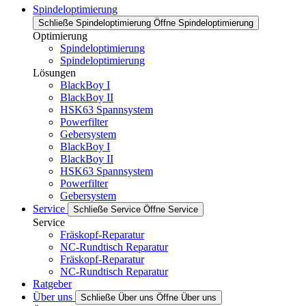
Spindeloptimierung
Schließe Spindeloptimierung
Öffne Spindeloptimierung
Optimierung
Spindeloptimierung
Spindeloptimierung
Lösungen
BlackBoy I
BlackBoy II
HSK63 Spannsystem
Powerfilter
Gebersystem
BlackBoy I
BlackBoy II
HSK63 Spannsystem
Powerfilter
Gebersystem
Service
Schließe Service
Öffne Service
Service
Fräskopf-Reparatur
NC-Rundtisch Reparatur
Fräskopf-Reparatur
NC-Rundtisch Reparatur
Ratgeber
Über uns
Schließe Über uns
Öffne Über uns