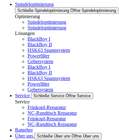
Spindeloptimierung
Schließe Spindeloptimierung
Öffne Spindeloptimierung
Optimierung
Spindeloptimierung
Spindeloptimierung
Lösungen
BlackBoy I
BlackBoy II
HSK63 Spannsystem
Powerfilter
Gebersystem
BlackBoy I
BlackBoy II
HSK63 Spannsystem
Powerfilter
Gebersystem
Service
Schließe Service
Öffne Service
Service
Fräskopf-Reparatur
NC-Rundtisch Reparatur
Fräskopf-Reparatur
NC-Rundtisch Reparatur
Ratgeber
Über uns
Schließe Über uns
Öffne Über uns