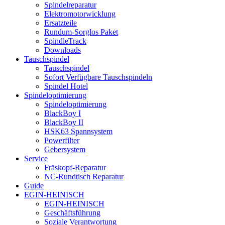
Spindelreparatur
Elektromotorwicklung
Ersatzteile
Rundum-Sorglos Paket
SpindleTrack
Downloads
Tauschspindel
Tauschspindel
Sofort Verfügbare Tauschspindeln
Spindel Hotel
Spindeloptimierung
Spindeloptimierung
BlackBoy I
BlackBoy II
HSK63 Spannsystem
Powerfilter
Gebersystem
Service
Fräskopf-Reparatur
NC-Rundtisch Reparatur
Guide
EGIN-HEINISCH
EGIN-HEINISCH
Geschäftsführung
Soziale Verantwortung