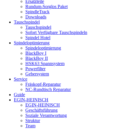
Ersatzteile
Rundum-Sorglos Paket
SpindleTrack
Downloads
Tauschspindel
Tauschspindel
Sofort Verfügbare Tauschspindeln
Spindel Hotel
Spindeloptimierung
Spindeloptimierung
BlackBoy I
BlackBoy II
HSK63 Spannsystem
Powerfilter
Gebersystem
Service
Fräskopf-Reparatur
NC-Rundtisch Reparatur
Guide
EGIN-HEINISCH
EGIN-HEINISCH
Geschäftsführung
Soziale Verantwortung
Struktur
Team