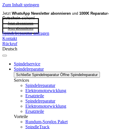
Zum Inhalt springen
Jetzt
WhatsApp Newsletter
abonnieren
und
1000€ Reparatur-
Gutschein
sichern!
Jetzt abonnieren
Jetzt abonnieren
Spindelreparatur anfragen
Kontakt
Rückruf
Deutsch
Spindelservice
Spindelreparatur
Schließe Spindelreparatur
Öffne Spindelreparatur
Services
Spindelreparatur
Elektromotorwicklung
Ersatzteile
Spindelreparatur
Elektromotorwicklung
Ersatzteile
Vorteile
Rundum-Sorglos Paket
SpindleTrack