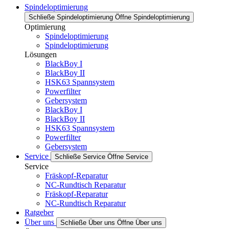
Spindeloptimierung
Schließe Spindeloptimierung
Öffne Spindeloptimierung
Optimierung
Spindeloptimierung
Spindeloptimierung
Lösungen
BlackBoy I
BlackBoy II
HSK63 Spannsystem
Powerfilter
Gebersystem
BlackBoy I
BlackBoy II
HSK63 Spannsystem
Powerfilter
Gebersystem
Service
Schließe Service
Öffne Service
Service
Fräskopf-Reparatur
NC-Rundtisch Reparatur
Fräskopf-Reparatur
NC-Rundtisch Reparatur
Ratgeber
Über uns
Schließe Über uns
Öffne Über uns