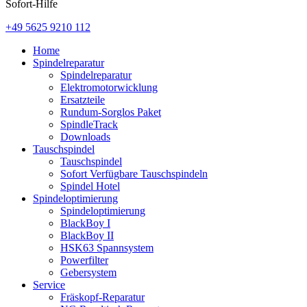
Sofort-Hilfe
+49 5625 9210 112
Home
Spindelreparatur
Spindelreparatur
Elektromotorwicklung
Ersatzteile
Rundum-Sorglos Paket
SpindleTrack
Downloads
Tauschspindel
Tauschspindel
Sofort Verfügbare Tauschspindeln
Spindel Hotel
Spindeloptimierung
Spindeloptimierung
BlackBoy I
BlackBoy II
HSK63 Spannsystem
Powerfilter
Gebersystem
Service
Fräskopf-Reparatur