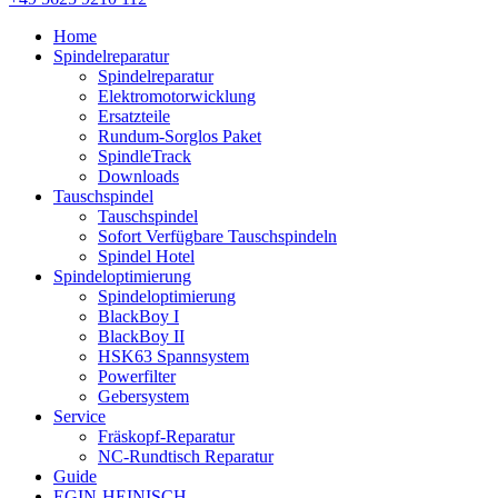
Home
Spindelreparatur
Spindelreparatur
Elektromotorwicklung
Ersatzteile
Rundum-Sorglos Paket
SpindleTrack
Downloads
Tauschspindel
Tauschspindel
Sofort Verfügbare Tauschspindeln
Spindel Hotel
Spindeloptimierung
Spindeloptimierung
BlackBoy I
BlackBoy II
HSK63 Spannsystem
Powerfilter
Gebersystem
Service
Fräskopf-Reparatur
NC-Rundtisch Reparatur
Guide
EGIN-HEINISCH