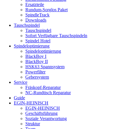
Ersatzteile
Rundum-Sorglos Paket
SpindleTrack
Downloads
Tauschspindel
Tauschspindel
Sofort Verfügbare Tauschspindeln
Spindel Hotel
Spindeloptimierung
Spindeloptimierung
BlackBoy I
BlackBoy II
HSK63 Spannsystem
Powerfilter
Gebersystem
Service
Fräskopf-Reparatur
NC-Rundtisch Reparatur
Guide
EGIN-HEINISCH
EGIN-HEINISCH
Geschäftsführung
Soziale Verantwortung
Struktur
Team