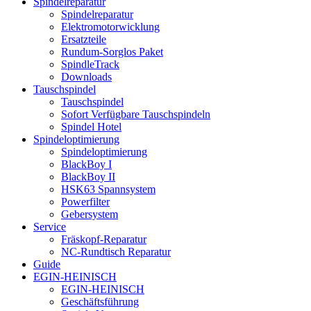
Spindelreparatur
Spindelreparatur
Elektromotorwicklung
Ersatzteile
Rundum-Sorglos Paket
SpindleTrack
Downloads
Tauschspindel
Tauschspindel
Sofort Verfügbare Tauschspindeln
Spindel Hotel
Spindeloptimierung
Spindeloptimierung
BlackBoy I
BlackBoy II
HSK63 Spannsystem
Powerfilter
Gebersystem
Service
Fräskopf-Reparatur
NC-Rundtisch Reparatur
Guide
EGIN-HEINISCH
EGIN-HEINISCH
Geschäftsführung