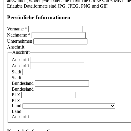
auswählen, wobei jede Datei eine maximale Größe von 5 MB haben
Erlaubte Dateiformate sind JPG, JPEG, PNG und GIF.
Persönliche Informationen
Vorname
*
Nachname
*
Unternehmen
Anschrift
Anschrift
Anschrift
Anschrift
Stadt
Stadt
Bundesland
Bundesland
PLZ
PLZ
Land
Land
Anschrift