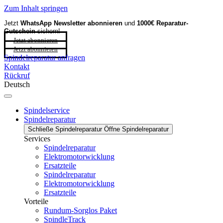
Zum Inhalt springen
Jetzt
WhatsApp Newsletter
abonnieren
und
1000€ Reparatur-
Gutschein
sichern!
Jetzt abonnieren
Jetzt abonnieren
Spindelreparatur anfragen
Kontakt
Rückruf
Deutsch
Spindelservice
Spindelreparatur
Schließe Spindelreparatur
Öffne Spindelreparatur
Services
Spindelreparatur
Elektromotorwicklung
Ersatzteile
Spindelreparatur
Elektromotorwicklung
Ersatzteile
Vorteile
Rundum-Sorglos Paket
SpindleTrack