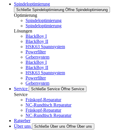
Spindeloptimierung
Schließe Spindeloptimierung
Öffne Spindeloptimierung
Optimierung
Spindeloptimierung
Spindeloptimierung
Lösungen
BlackBoy I
BlackBoy II
HSK63 Spannsystem
Powerfilter
Gebersystem
BlackBoy I
BlackBoy II
HSK63 Spannsystem
Powerfilter
Gebersystem
Service
Schließe Service
Öffne Service
Service
Fräskopf-Reparatur
NC-Rundtisch Reparatur
Fräskopf-Reparatur
NC-Rundtisch Reparatur
Ratgeber
Über uns
Schließe Über uns
Öffne Über uns