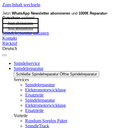
Zum Inhalt wechseln
Jetzt
WhatsApp Newsletter
abonnieren
und
1000€ Reparatur-
Gutschein
sichern!
Jetzt abonnieren
Jetzt abonnieren
Spindelreparatur anfragen
Kontakt
Rückruf
Deutsch
Spindelservice
Spindelreparatur
Schließe Spindelreparatur
Öffne Spindelreparatur
Services
Spindelreparatur
Elektromotorwicklung
Ersatzteile
Spindelreparatur
Elektromotorwicklung
Ersatzteile
Vorteile
Rundum-Sorglos Paket
SpindleTrack