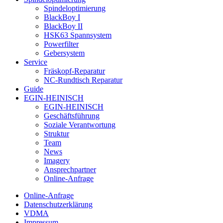
Spindeloptimierung
BlackBoy I
BlackBoy II
HSK63 Spannsystem
Powerfilter
Gebersystem
Service
Fräskopf-Reparatur
NC-Rundtisch Reparatur
Guide
EGIN-HEINISCH
EGIN-HEINISCH
Geschäftsführung
Soziale Verantwortung
Struktur
Team
News
Imagery
Ansprechpartner
Online-Anfrage
Online-Anfrage
Datenschutzerklärung
VDMA
Impressum