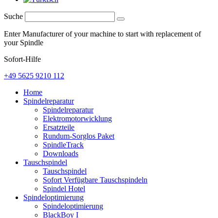
Suche
Enter Manufacturer of your machine to start with replacement of
your Spindle
Sofort-Hilfe
+49 5625 9210 112
Home
Spindelreparatur
Spindelreparatur
Elektromotorwicklung
Ersatzteile
Rundum-Sorglos Paket
SpindleTrack
Downloads
Tauschspindel
Tauschspindel
Sofort Verfügbare Tauschspindeln
Spindel Hotel
Spindeloptimierung
Spindeloptimierung
BlackBoy I