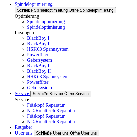
Spindeloptimierung
Schließe Spindeloptimierung
Öffne Spindeloptimierung
Optimierung
Spindeloptimierung
Spindeloptimierung
Lösungen
BlackBoy I
BlackBoy II
HSK63 Spannsystem
Powerfilter
Gebersystem
BlackBoy I
BlackBoy II
HSK63 Spannsystem
Powerfilter
Gebersystem
Service
Schließe Service
Öffne Service
Service
Fräskopf-Reparatur
NC-Rundtisch Reparatur
Fräskopf-Reparatur
NC-Rundtisch Reparatur
Ratgeber
Über uns
Schließe Über uns
Öffne Über uns