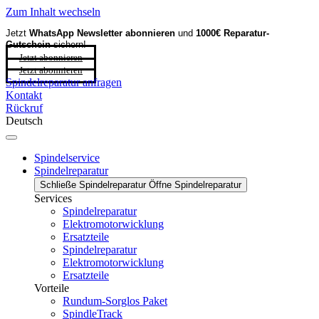
Zum Inhalt wechseln
Jetzt
WhatsApp Newsletter
abonnieren
und
1000€ Reparatur-
Gutschein
sichern!
Jetzt abonnieren
Jetzt abonnieren
Spindelreparatur anfragen
Kontakt
Rückruf
Deutsch
Spindelservice
Spindelreparatur
Schließe Spindelreparatur
Öffne Spindelreparatur
Services
Spindelreparatur
Elektromotorwicklung
Ersatzteile
Spindelreparatur
Elektromotorwicklung
Ersatzteile
Vorteile
Rundum-Sorglos Paket
SpindleTrack