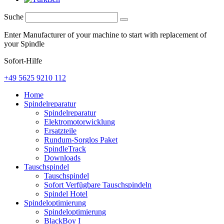
Suche
Enter Manufacturer of your machine to start with replacement of
your Spindle
Sofort-Hilfe
+49 5625 9210 112
Home
Spindelreparatur
Spindelreparatur
Elektromotorwicklung
Ersatzteile
Rundum-Sorglos Paket
SpindleTrack
Downloads
Tauschspindel
Tauschspindel
Sofort Verfügbare Tauschspindeln
Spindel Hotel
Spindeloptimierung
Spindeloptimierung
BlackBoy I