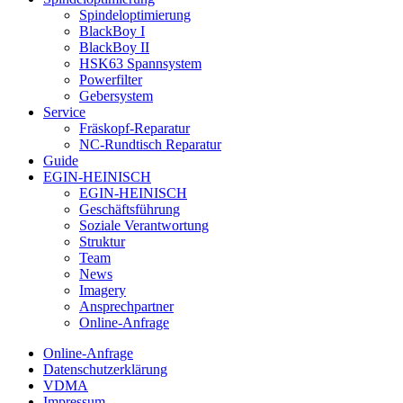
Spindeloptimierung
BlackBoy I
BlackBoy II
HSK63 Spannsystem
Powerfilter
Gebersystem
Service
Fräskopf-Reparatur
NC-Rundtisch Reparatur
Guide
EGIN-HEINISCH
EGIN-HEINISCH
Geschäftsführung
Soziale Verantwortung
Struktur
Team
News
Imagery
Ansprechpartner
Online-Anfrage
Online-Anfrage
Datenschutzerklärung
VDMA
Impressum