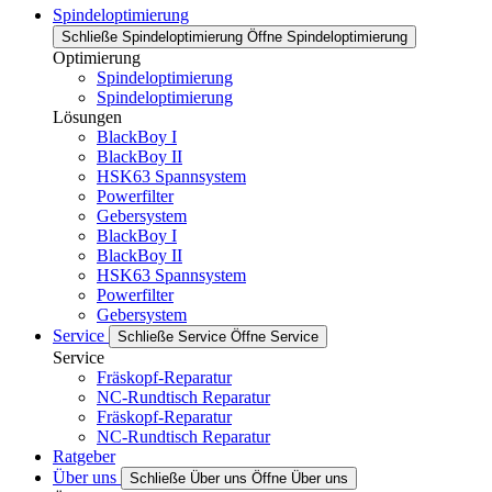
Spindeloptimierung
Schließe Spindeloptimierung
Öffne Spindeloptimierung
Optimierung
Spindeloptimierung
Spindeloptimierung
Lösungen
BlackBoy I
BlackBoy II
HSK63 Spannsystem
Powerfilter
Gebersystem
BlackBoy I
BlackBoy II
HSK63 Spannsystem
Powerfilter
Gebersystem
Service
Schließe Service
Öffne Service
Service
Fräskopf-Reparatur
NC-Rundtisch Reparatur
Fräskopf-Reparatur
NC-Rundtisch Reparatur
Ratgeber
Über uns
Schließe Über uns
Öffne Über uns