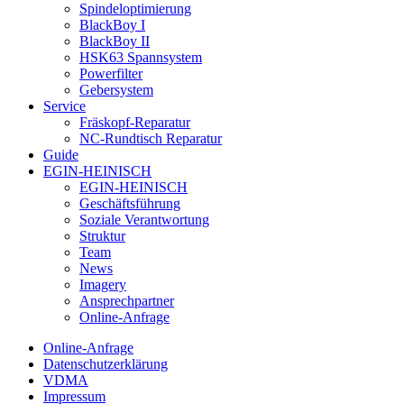
Spindeloptimierung
BlackBoy I
BlackBoy II
HSK63 Spannsystem
Powerfilter
Gebersystem
Service
Fräskopf-Reparatur
NC-Rundtisch Reparatur
Guide
EGIN-HEINISCH
EGIN-HEINISCH
Geschäftsführung
Soziale Verantwortung
Struktur
Team
News
Imagery
Ansprechpartner
Online-Anfrage
Online-Anfrage
Datenschutzerklärung
VDMA
Impressum