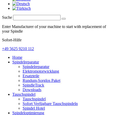
Suche
Enter Manufacturer of your machine to start with replacement of
your Spindle
Sofort-Hilfe
+49 5625 9210 112
Home
Spindelreparatur
Spindelreparatur
Elektromotorwicklung
Ersatzteile
Rundum-Sorglos Paket
SpindleTrack
Downloads
Tauschspindel
Tauschspindel
Sofort Verfügbare Tauschspindeln
Spindel Hotel
Spindeloptimierung