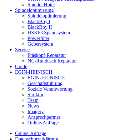
Spindel Hotel
Spindeloptimierung
Spindeloptimierung
BlackBoy I
BlackBoy II
HSK63 Spannsystem
Powerfilter
Gebersystem
Service
Fräskopf-Reparatur
NC-Rundtisch Reparatur
Guide
EGIN-HEINISCH
EGIN-HEINISCH
Geschäftsführung
Soziale Verantwortung
Struktur
Team
News
Imagery
Ansprechpartner
Online-Anfrage
Online-Anfrage
Datenschutzerklärung