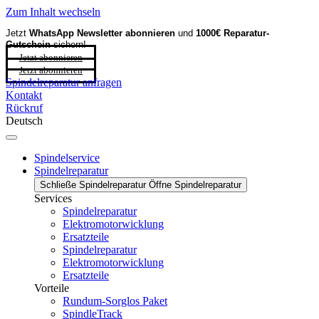
Zum Inhalt wechseln
Jetzt
WhatsApp Newsletter
abonnieren
und
1000€ Reparatur-
Gutschein
sichern!
Jetzt abonnieren
Jetzt abonnieren
Spindelreparatur anfragen
Kontakt
Rückruf
Deutsch
Spindelservice
Spindelreparatur
Schließe Spindelreparatur
Öffne Spindelreparatur
Services
Spindelreparatur
Elektromotorwicklung
Ersatzteile
Spindelreparatur
Elektromotorwicklung
Ersatzteile
Vorteile
Rundum-Sorglos Paket
SpindleTrack