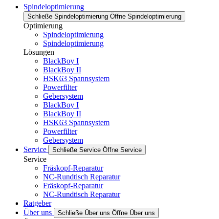
Spindeloptimierung
Schließe Spindeloptimierung
Öffne Spindeloptimierung
Optimierung
Spindeloptimierung
Spindeloptimierung
Lösungen
BlackBoy I
BlackBoy II
HSK63 Spannsystem
Powerfilter
Gebersystem
BlackBoy I
BlackBoy II
HSK63 Spannsystem
Powerfilter
Gebersystem
Service
Schließe Service
Öffne Service
Service
Fräskopf-Reparatur
NC-Rundtisch Reparatur
Fräskopf-Reparatur
NC-Rundtisch Reparatur
Ratgeber
Über uns
Schließe Über uns
Öffne Über uns