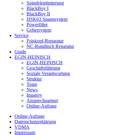
Spindeloptimierung
BlackBoy I
BlackBoy II
HSK63 Spannsystem
Powerfilter
Gebersystem
Service
Fräskopf-Reparatur
NC-Rundtisch Reparatur
Guide
EGIN-HEINISCH
EGIN-HEINISCH
Geschäftsführung
Soziale Verantwortung
Struktur
Team
News
Imagery
Ansprechpartner
Online-Anfrage
Online-Anfrage
Datenschutzerklärung
VDMA
Impressum