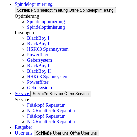
Spindeloptimierung
Schließe Spindeloptimierung
Öffne Spindeloptimierung
Optimierung
Spindeloptimierung
Spindeloptimierung
Lösungen
BlackBoy I
BlackBoy II
HSK63 Spannsystem
Powerfilter
Gebersystem
BlackBoy I
BlackBoy II
HSK63 Spannsystem
Powerfilter
Gebersystem
Service
Schließe Service
Öffne Service
Service
Fräskopf-Reparatur
NC-Rundtisch Reparatur
Fräskopf-Reparatur
NC-Rundtisch Reparatur
Ratgeber
Über uns
Schließe Über uns
Öffne Über uns