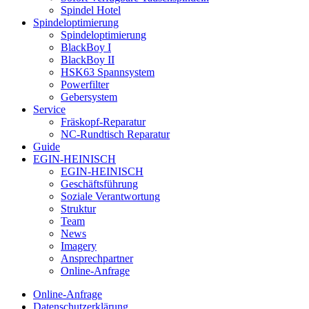
Spindel Hotel
Spindeloptimierung
Spindeloptimierung
BlackBoy I
BlackBoy II
HSK63 Spannsystem
Powerfilter
Gebersystem
Service
Fräskopf-Reparatur
NC-Rundtisch Reparatur
Guide
EGIN-HEINISCH
EGIN-HEINISCH
Geschäftsführung
Soziale Verantwortung
Struktur
Team
News
Imagery
Ansprechpartner
Online-Anfrage
Online-Anfrage
Datenschutzerklärung