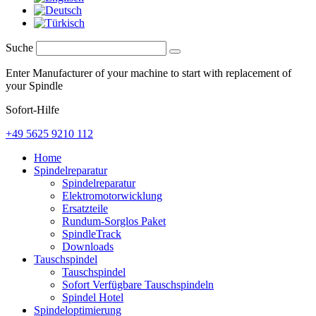
Suche
Enter Manufacturer of your machine to start with replacement of
your Spindle
Sofort-Hilfe
+49 5625 9210 112
Home
Spindelreparatur
Spindelreparatur
Elektromotorwicklung
Ersatzteile
Rundum-Sorglos Paket
SpindleTrack
Downloads
Tauschspindel
Tauschspindel
Sofort Verfügbare Tauschspindeln
Spindel Hotel
Spindeloptimierung