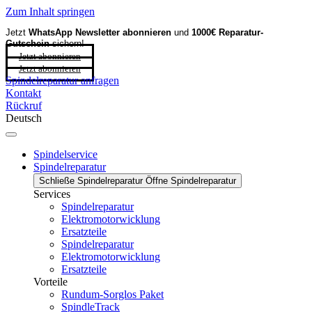
Zum Inhalt springen
Jetzt
WhatsApp Newsletter
abonnieren
und
1000€ Reparatur-
Gutschein
sichern!
Jetzt abonnieren
Jetzt abonnieren
Spindelreparatur anfragen
Kontakt
Rückruf
Deutsch
Spindelservice
Spindelreparatur
Schließe Spindelreparatur
Öffne Spindelreparatur
Services
Spindelreparatur
Elektromotorwicklung
Ersatzteile
Spindelreparatur
Elektromotorwicklung
Ersatzteile
Vorteile
Rundum-Sorglos Paket
SpindleTrack