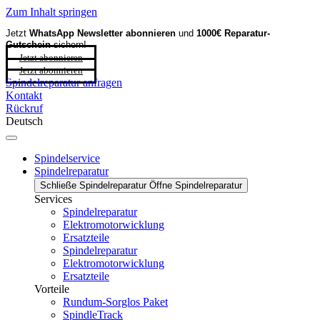
Zum Inhalt springen
Jetzt
WhatsApp Newsletter
abonnieren
und
1000€ Reparatur-
Gutschein
sichern!
Jetzt abonnieren
Jetzt abonnieren
Spindelreparatur anfragen
Kontakt
Rückruf
Deutsch
Spindelservice
Spindelreparatur
Schließe Spindelreparatur
Öffne Spindelreparatur
Services
Spindelreparatur
Elektromotorwicklung
Ersatzteile
Spindelreparatur
Elektromotorwicklung
Ersatzteile
Vorteile
Rundum-Sorglos Paket
SpindleTrack