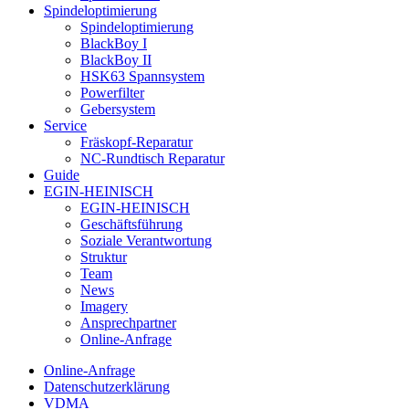
Spindeloptimierung
Spindeloptimierung
BlackBoy I
BlackBoy II
HSK63 Spannsystem
Powerfilter
Gebersystem
Service
Fräskopf-Reparatur
NC-Rundtisch Reparatur
Guide
EGIN-HEINISCH
EGIN-HEINISCH
Geschäftsführung
Soziale Verantwortung
Struktur
Team
News
Imagery
Ansprechpartner
Online-Anfrage
Online-Anfrage
Datenschutzerklärung
VDMA