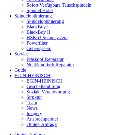
Sofort Verfügbare Tauschspindeln
Spindel Hotel
Spindeloptimierung
Spindeloptimierung
BlackBoy I
BlackBoy II
HSK63 Spannsystem
Powerfilter
Gebersystem
Service
Fräskopf-Reparatur
NC-Rundtisch Reparatur
Guide
EGIN-HEINISCH
EGIN-HEINISCH
Geschäftsführung
Soziale Verantwortung
Struktur
Team
News
Imagery
Ansprechpartner
Online-Anfrage
Online-Anfrage