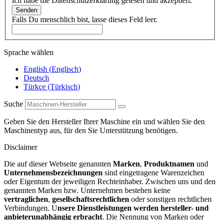
Ich habe die Datenschutzerklärung gelesen und akzeptiert.
Senden
Falls Du menschlich bist, lasse dieses Feld leer.
Sprache wählen
English
(
Englisch
)
Deutsch
Türkçe
(
Türkisch
)
Suche
Geben Sie den Hersteller Ihrer Maschine ein und wählen Sie den
Maschinentyp aus, für den Sie Unterstützung benötigen.
Disclaimer
Die auf dieser Webseite genannten
Marken
,
Produktnamen
und
Unternehmensbezeichnungen
sind eingetragene Warenzeichen
oder Eigentum der jeweiligen Rechteinhaber. Zwischen uns und den
genannten Marken bzw. Unternehmen bestehen keine
vertraglichen
,
gesellschaftsrechtlichen
oder sonstigen rechtlichen
Verbindungen. U
nsere Dienstleistungen werden hersteller- und
anbieterunabhängig erbracht
. Die Nennung von Marken oder