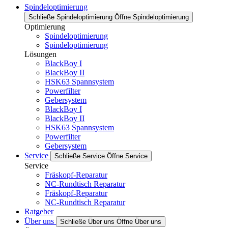
Spindeloptimierung
Schließe Spindeloptimierung
Öffne Spindeloptimierung
Optimierung
Spindeloptimierung
Spindeloptimierung
Lösungen
BlackBoy I
BlackBoy II
HSK63 Spannsystem
Powerfilter
Gebersystem
BlackBoy I
BlackBoy II
HSK63 Spannsystem
Powerfilter
Gebersystem
Service
Schließe Service
Öffne Service
Service
Fräskopf-Reparatur
NC-Rundtisch Reparatur
Fräskopf-Reparatur
NC-Rundtisch Reparatur
Ratgeber
Über uns
Schließe Über uns
Öffne Über uns