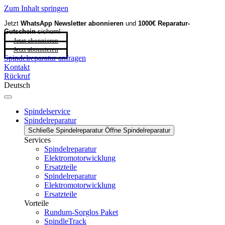
Zum Inhalt springen
Jetzt
WhatsApp Newsletter
abonnieren
und
1000€ Reparatur-
Gutschein
sichern!
Jetzt abonnieren
Jetzt abonnieren
Spindelreparatur anfragen
Kontakt
Rückruf
Deutsch
Spindelservice
Spindelreparatur
Schließe Spindelreparatur
Öffne Spindelreparatur
Services
Spindelreparatur
Elektromotorwicklung
Ersatzteile
Spindelreparatur
Elektromotorwicklung
Ersatzteile
Vorteile
Rundum-Sorglos Paket
SpindleTrack