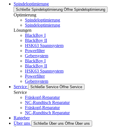
Spindeloptimierung
Schließe Spindeloptimierung
Öffne Spindeloptimierung
Optimierung
Spindeloptimierung
Spindeloptimierung
Lösungen
BlackBoy I
BlackBoy II
HSK63 Spannsystem
Powerfilter
Gebersystem
BlackBoy I
BlackBoy II
HSK63 Spannsystem
Powerfilter
Gebersystem
Service
Schließe Service
Öffne Service
Service
Fräskopf-Reparatur
NC-Rundtisch Reparatur
Fräskopf-Reparatur
NC-Rundtisch Reparatur
Ratgeber
Über uns
Schließe Über uns
Öffne Über uns