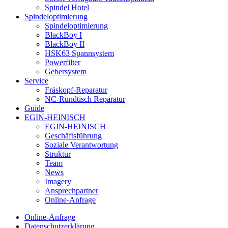
Spindel Hotel
Spindeloptimierung
Spindeloptimierung
BlackBoy I
BlackBoy II
HSK63 Spannsystem
Powerfilter
Gebersystem
Service
Fräskopf-Reparatur
NC-Rundtisch Reparatur
Guide
EGIN-HEINISCH
EGIN-HEINISCH
Geschäftsführung
Soziale Verantwortung
Struktur
Team
News
Imagery
Ansprechpartner
Online-Anfrage
Online-Anfrage
Datenschutzerklärung