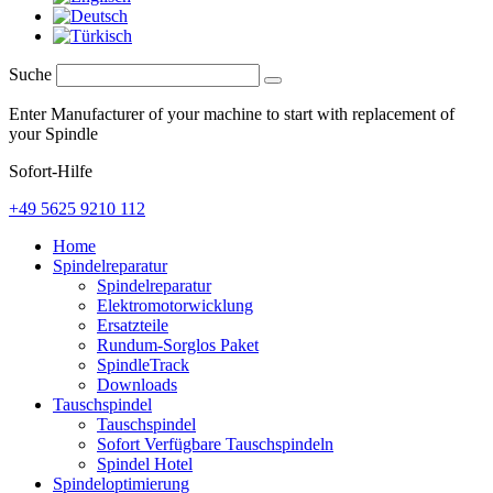
Suche
Enter Manufacturer of your machine to start with replacement of
your Spindle
Sofort-Hilfe
+49 5625 9210 112
Home
Spindelreparatur
Spindelreparatur
Elektromotorwicklung
Ersatzteile
Rundum-Sorglos Paket
SpindleTrack
Downloads
Tauschspindel
Tauschspindel
Sofort Verfügbare Tauschspindeln
Spindel Hotel
Spindeloptimierung