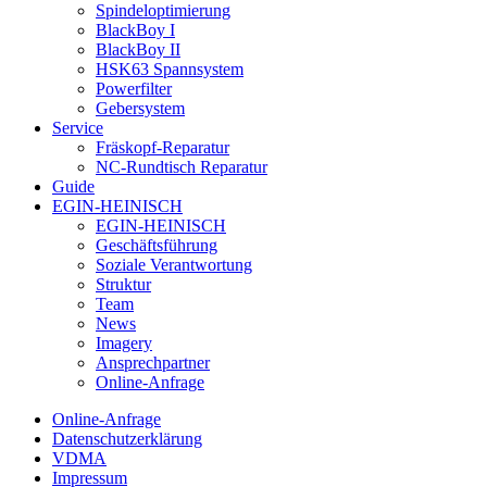
Spindeloptimierung
BlackBoy I
BlackBoy II
HSK63 Spannsystem
Powerfilter
Gebersystem
Service
Fräskopf-Reparatur
NC-Rundtisch Reparatur
Guide
EGIN-HEINISCH
EGIN-HEINISCH
Geschäftsführung
Soziale Verantwortung
Struktur
Team
News
Imagery
Ansprechpartner
Online-Anfrage
Online-Anfrage
Datenschutzerklärung
VDMA
Impressum