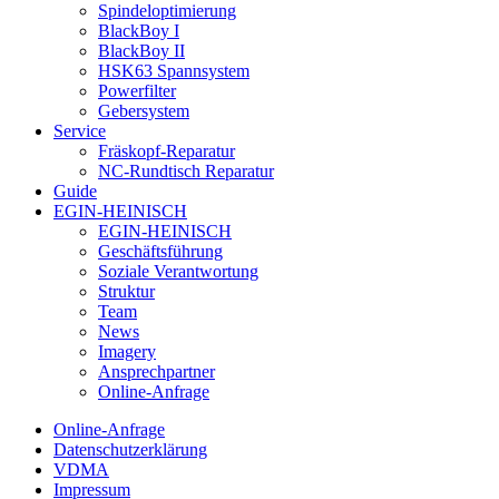
Spindeloptimierung
BlackBoy I
BlackBoy II
HSK63 Spannsystem
Powerfilter
Gebersystem
Service
Fräskopf-Reparatur
NC-Rundtisch Reparatur
Guide
EGIN-HEINISCH
EGIN-HEINISCH
Geschäftsführung
Soziale Verantwortung
Struktur
Team
News
Imagery
Ansprechpartner
Online-Anfrage
Online-Anfrage
Datenschutzerklärung
VDMA
Impressum