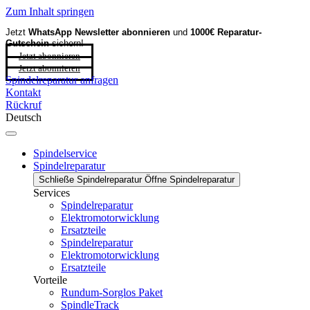
Zum Inhalt springen
Jetzt
WhatsApp Newsletter
abonnieren
und
1000€ Reparatur-
Gutschein
sichern!
Jetzt abonnieren
Jetzt abonnieren
Spindelreparatur anfragen
Kontakt
Rückruf
Deutsch
Spindelservice
Spindelreparatur
Schließe Spindelreparatur
Öffne Spindelreparatur
Services
Spindelreparatur
Elektromotorwicklung
Ersatzteile
Spindelreparatur
Elektromotorwicklung
Ersatzteile
Vorteile
Rundum-Sorglos Paket
SpindleTrack