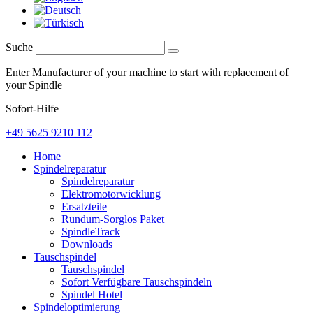
Suche
Enter Manufacturer of your machine to start with replacement of
your Spindle
Sofort-Hilfe
+49 5625 9210 112
Home
Spindelreparatur
Spindelreparatur
Elektromotorwicklung
Ersatzteile
Rundum-Sorglos Paket
SpindleTrack
Downloads
Tauschspindel
Tauschspindel
Sofort Verfügbare Tauschspindeln
Spindel Hotel
Spindeloptimierung