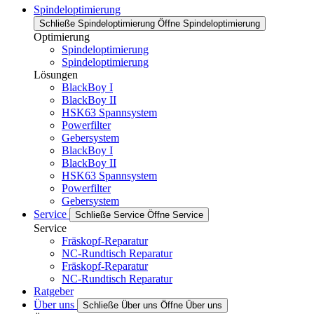
Spindeloptimierung
Schließe Spindeloptimierung
Öffne Spindeloptimierung
Optimierung
Spindeloptimierung
Spindeloptimierung
Lösungen
BlackBoy I
BlackBoy II
HSK63 Spannsystem
Powerfilter
Gebersystem
BlackBoy I
BlackBoy II
HSK63 Spannsystem
Powerfilter
Gebersystem
Service
Schließe Service
Öffne Service
Service
Fräskopf-Reparatur
NC-Rundtisch Reparatur
Fräskopf-Reparatur
NC-Rundtisch Reparatur
Ratgeber
Über uns
Schließe Über uns
Öffne Über uns