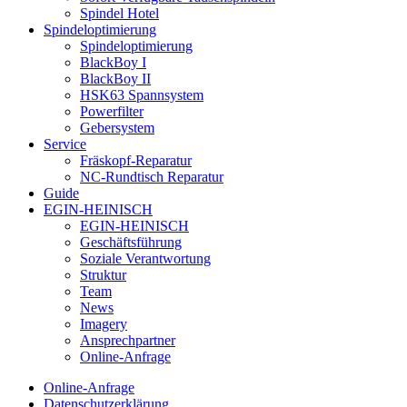
Spindel Hotel
Spindeloptimierung
Spindeloptimierung
BlackBoy I
BlackBoy II
HSK63 Spannsystem
Powerfilter
Gebersystem
Service
Fräskopf-Reparatur
NC-Rundtisch Reparatur
Guide
EGIN-HEINISCH
EGIN-HEINISCH
Geschäftsführung
Soziale Verantwortung
Struktur
Team
News
Imagery
Ansprechpartner
Online-Anfrage
Online-Anfrage
Datenschutzerklärung