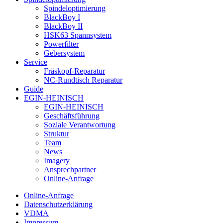
Spindeloptimierung
BlackBoy I
BlackBoy II
HSK63 Spannsystem
Powerfilter
Gebersystem
Service
Fräskopf-Reparatur
NC-Rundtisch Reparatur
Guide
EGIN-HEINISCH
EGIN-HEINISCH
Geschäftsführung
Soziale Verantwortung
Struktur
Team
News
Imagery
Ansprechpartner
Online-Anfrage
Online-Anfrage
Datenschutzerklärung
VDMA
Impressum