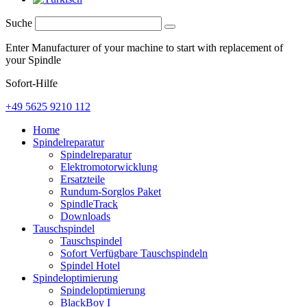
Suche
Enter Manufacturer of your machine to start with replacement of
your Spindle
Sofort-Hilfe
+49 5625 9210 112
Home
Spindelreparatur
Spindelreparatur
Elektromotorwicklung
Ersatzteile
Rundum-Sorglos Paket
SpindleTrack
Downloads
Tauschspindel
Tauschspindel
Sofort Verfügbare Tauschspindeln
Spindel Hotel
Spindeloptimierung
Spindeloptimierung
BlackBoy I