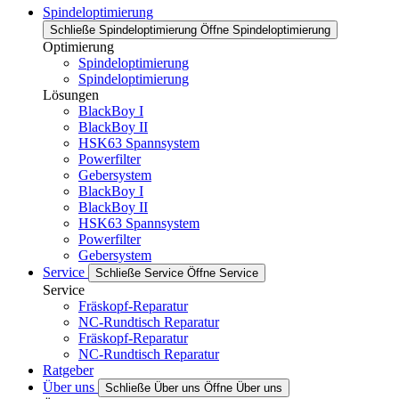
Spindeloptimierung
Schließe Spindeloptimierung
Öffne Spindeloptimierung
Optimierung
Spindeloptimierung
Spindeloptimierung
Lösungen
BlackBoy I
BlackBoy II
HSK63 Spannsystem
Powerfilter
Gebersystem
BlackBoy I
BlackBoy II
HSK63 Spannsystem
Powerfilter
Gebersystem
Service
Schließe Service
Öffne Service
Service
Fräskopf-Reparatur
NC-Rundtisch Reparatur
Fräskopf-Reparatur
NC-Rundtisch Reparatur
Ratgeber
Über uns
Schließe Über uns
Öffne Über uns