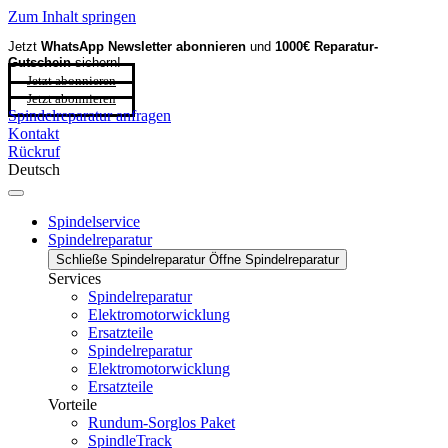
Zum Inhalt springen
Jetzt
WhatsApp Newsletter
abonnieren
und
1000€ Reparatur-
Gutschein
sichern!
Jetzt abonnieren
Jetzt abonnieren
Spindelreparatur anfragen
Kontakt
Rückruf
Deutsch
Spindelservice
Spindelreparatur
Schließe Spindelreparatur
Öffne Spindelreparatur
Services
Spindelreparatur
Elektromotorwicklung
Ersatzteile
Spindelreparatur
Elektromotorwicklung
Ersatzteile
Vorteile
Rundum-Sorglos Paket
SpindleTrack