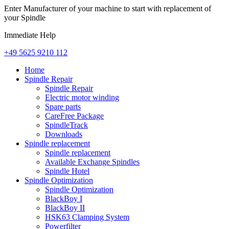
Enter Manufacturer of your machine to start with replacement of
your Spindle
Immediate Help
+49 5625 9210 112
Home
Spindle Repair
Spindle Repair
Electric motor winding
Spare parts
CareFree Package
SpindleTrack
Downloads
Spindle replacement
Spindle replacement
Available Exchange Spindles
Spindle Hotel
Spindle Optimization
Spindle Optimization
BlackBoy I
BlackBoy II
HSK63 Clamping System
Powerfilter