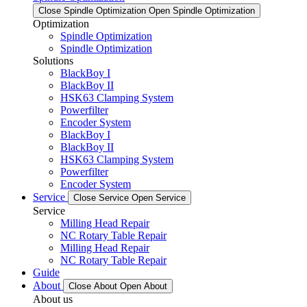
Close Spindle Optimization
Open Spindle Optimization
Optimization
Spindle Optimization
Spindle Optimization
Solutions
BlackBoy I
BlackBoy II
HSK63 Clamping System
Powerfilter
Encoder System
BlackBoy I
BlackBoy II
HSK63 Clamping System
Powerfilter
Encoder System
Service
Close Service
Open Service
Service
Milling Head Repair
NC Rotary Table Repair
Milling Head Repair
NC Rotary Table Repair
Guide
About
Close About
Open About
About us