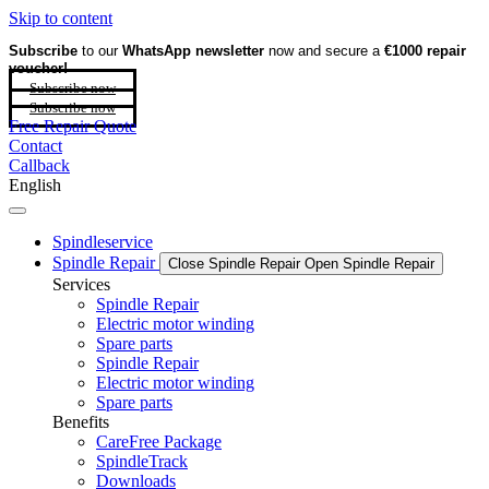
Skip to content
Subscribe
to our
WhatsApp newsletter
now and secure a
€1000 repair
voucher!
Subscribe now
Subscribe now
Free Repair Quote
Contact
Callback
English
Spindleservice
Spindle Repair
Close Spindle Repair
Open Spindle Repair
Services
Spindle Repair
Electric motor winding
Spare parts
Spindle Repair
Electric motor winding
Spare parts
Benefits
CareFree Package
SpindleTrack
Downloads