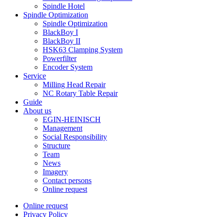
Spindle Hotel
Spindle Optimization
Spindle Optimization
BlackBoy I
BlackBoy II
HSK63 Clamping System
Powerfilter
Encoder System
Service
Milling Head Repair
NC Rotary Table Repair
Guide
About us
EGIN-HEINISCH
Management
Social Responsibility
Structure
Team
News
Imagery
Contact persons
Online request
Online request
Privacy Policy