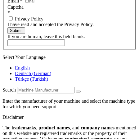
Email
*
Captcha
*
Privacy Policy
I have read and accepted the Privacy Policy.
Submit
If you are human, leave this field blank.
Select Your Language
English
Deutsch
(
German
)
Türkçe
(
Turkish
)
Search
Enter the manufacturer of your machine and select the machine type
for which you need support.
Disclaimer
The
trademarks
,
product names
, and
company names
mentioned
on this website are registered trademarks or the property of their
respective owners. We have
no contractual
,
corporate
, or any