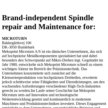
Brand-independent Spindle
repair and Maintenance for:
MICROTURN
Bakkegårdsvej 106
DK-3050 Humlebæk
Mekoprint Microturn A/S ist ein dänisches Unternehmen, das sich
auf hochpräzise Metallkomponenten spezialisiert hat und dabei
besonders den Schwerpunkt auf Mikro-Drehen legt. Gegründet im
Jahr 1980, entwickelte sich Mekoprint Microturn schnell zu einem
wichtigen Akteur im Bereich der Präzisionstechnik. Das
Unternehmen konzentrierte sich zunächst auf die
Kleinserienproduktion von hochpräzisen Drehteilen, erweiterte
jedoch schrittweise seine Fähigkeiten und Dienstleistungen, um den
wachsenden Anforderungen verschiedener High-Tech-Industrien
gerecht zu werden.Im Laufe seiner Geschichte hat Mekoprint
Microturn stets auf Innovation und technologische
Weiterentwicklung gesetzt und kontinuierlich in modernste
Maschinen und Produktionstechniken investiert. Dieses Engagement
ermöglicht es dem Unternehmen, unvergleichliche Präzision und