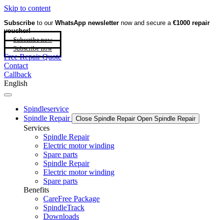
Skip to content
Subscribe
to our
WhatsApp newsletter
now and secure a
€1000 repair
voucher!
Subscribe now
Subscribe now
Free Repair Quote
Contact
Callback
English
Spindleservice
Spindle Repair
Close Spindle Repair
Open Spindle Repair
Services
Spindle Repair
Electric motor winding
Spare parts
Spindle Repair
Electric motor winding
Spare parts
Benefits
CareFree Package
SpindleTrack
Downloads