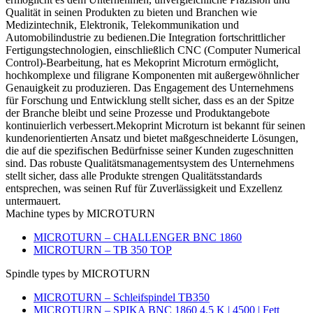
Qualität in seinen Produkten zu bieten und Branchen wie
Medizintechnik, Elektronik, Telekommunikation und
Automobilindustrie zu bedienen.Die Integration fortschrittlicher
Fertigungstechnologien, einschließlich CNC (Computer Numerical
Control)-Bearbeitung, hat es Mekoprint Microturn ermöglicht,
hochkomplexe und filigrane Komponenten mit außergewöhnlicher
Genauigkeit zu produzieren. Das Engagement des Unternehmens
für Forschung und Entwicklung stellt sicher, dass es an der Spitze
der Branche bleibt und seine Prozesse und Produktangebote
kontinuierlich verbessert.Mekoprint Microturn ist bekannt für seinen
kundenorientierten Ansatz und bietet maßgeschneiderte Lösungen,
die auf die spezifischen Bedürfnisse seiner Kunden zugeschnitten
sind. Das robuste Qualitätsmanagementsystem des Unternehmens
stellt sicher, dass alle Produkte strengen Qualitätsstandards
entsprechen, was seinen Ruf für Zuverlässigkeit und Exzellenz
untermauert.
Machine types by MICROTURN
MICROTURN – CHALLENGER BNC 1860
MICROTURN – TB 350 TOP
Spindle types by MICROTURN
MICROTURN – Schleifspindel TB350
MICROTURN – SPIKA BNC 1860 4,5 K | 4500 | Fett