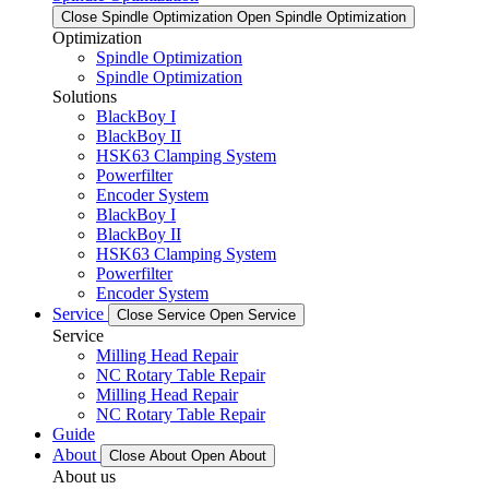
Close Spindle Optimization
Open Spindle Optimization
Optimization
Spindle Optimization
Spindle Optimization
Solutions
BlackBoy I
BlackBoy II
HSK63 Clamping System
Powerfilter
Encoder System
BlackBoy I
BlackBoy II
HSK63 Clamping System
Powerfilter
Encoder System
Service
Close Service
Open Service
Service
Milling Head Repair
NC Rotary Table Repair
Milling Head Repair
NC Rotary Table Repair
Guide
About
Close About
Open About
About us